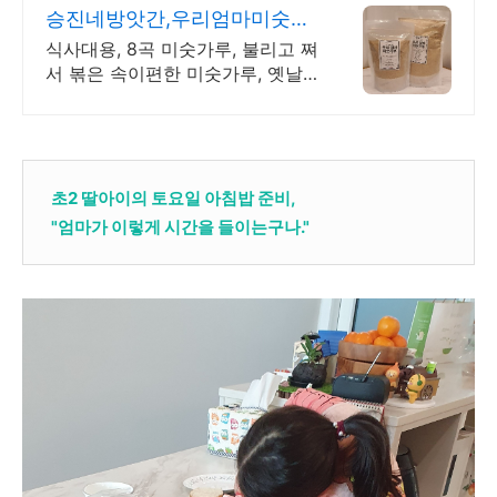
승진네방앗간,우리엄마미숫가
루
식사대용, 8곡 미숫가루, 불리고 쪄
서 볶은 속이편한 미숫가루, 옛날
방식그대로
초2 딸아이의 토요일 아침밥 준비,
"엄마가 이렇게 시간을 들이는구나."