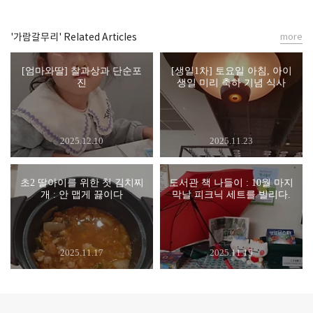
'가람갈무리' Related Articles
more
[엄마와딸] 찰과상과 단순포
[생일1차] 토요일 아침, 아이
진
생일 미리 축하 기념 식사
2025.12.10
2025.11.23
초2 딸아이를 위한 첫 김치찌
도서관 책 나들이 : 10월 마지
개 : 안 맵게 끓이다
막날 피크닉 세트를 빌리다.
2025.11.17
2025.11.15