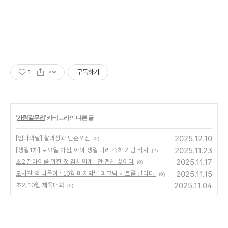
1
구독하기
'
가람갈무리
' 카테고리의 다른 글
2025.12.10
[엄마와딸] 찰과상과 단순포진
(0)
2025.11.23
[생일1차] 토요일 아침, 아이 생일 미리 축하 기념 식사
(2)
2025.11.17
초2 딸아이를 위한 첫 김치찌개 : 안 맵게 끓이다
(0)
2025.11.15
도서관 책 나들이 : 10월 마지막날 피크닉 세트를 빌리다.
(0)
2025.11.04
초2, 10월 체육대회
(0)