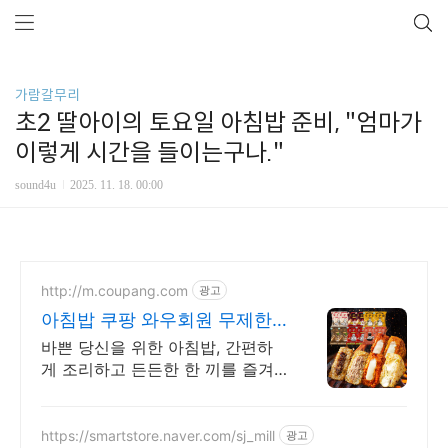
가람갈무리
초2 딸아이의 토요일 아침밥 준비, "엄마가
이렇게 시간을 들이는구나."
sound4u
2025. 11. 18. 00:00
http://m.coupang.com
광고
아침밥 쿠팡 와우회원 무제한
무료배송
바쁜 당신을 위한 아침밥, 간편하
게 조리하고 든든한 한 끼를 즐겨
보세요.
https://smartstore.naver.com/sj_mill
광고