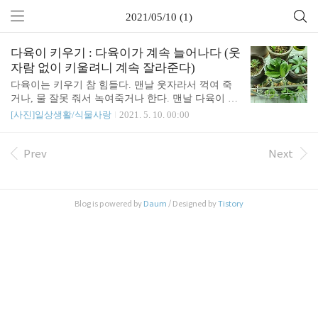
2021/05/10 (1)
다육이 키우기 : 다육이가 계속 늘어나다 (웃
자람 없이 키울려니 계속 잘라준다)
다육이는 키우기 참 힘들다. 맨날 웃자라서 꺽여 죽
거나, 물 잘못 줘서 녹여죽거나 한다. 맨날 다육이 키
우고 죽이기를 반복하다가, 뭔가 알게 됐다. 다육이
[사진]일상생활/식물사랑
2021. 5. 10. 00:00
는 웃자랐을때 잘라서, 계속 개체수를 늘려주면 된
다. 작년에 샀던 다육이 2개. 멋없이 큰 잎을 가진 녀
석들이었는데, 싹이 나면 잘라서 다른 화분에 심어줬
Prev
Next
다. 위 사진이 부모 다육이다. 잘라낸 작은 싹들을 화
분에 꽂기만 했는데 이렇게 잘 자란다. 물은 아주 가
끔 푹 주고 거의 안 준다. 새로 산 다육이를 넓은 화분
Blog is powered by
Daum
/ Designed by
Tistory
에 심어봤다. 다육이 개체수가 계속 늘어난다.