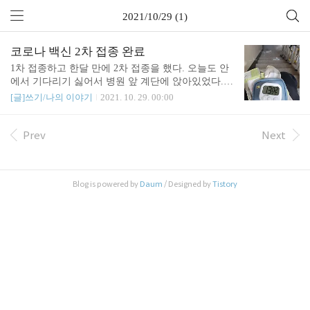
2021/10/29 (1)
코로나 백신 2차 접종 완료
1차 접종하고 한달 만에 2차 접종을 했다. 오늘도 안
에서 기다리기 싫어서 병원 앞 계단에 앉아있었다.
관련글 : https://sound4u.tistory.com/5299 코로나 백신
[글]쓰기/나의 이야기
2021. 10. 29. 00:00
1차 접종 : QR코드 화면 하단에 '1차 접종'이라고 뜬
다. 코로나 백신 1차 접종을 했다. 코로나 완치 후 꼭
두달 채워서 주사를 맞았다. 첫 증상발현일 기준으로
Prev
Next
2개월 후에 날짜를 잡았다. 동네 소아과에서 접종 문
진표를 작성하고 순서를 기다린 후 주 sound4u.tistory.
com
Blog is powered by
Daum
/ Designed by
Tistory