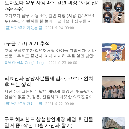
해 들어 개별난방으로 전환한다고, 아주 요란하게 광
모다모다 샴푸 사용 4주, 갈변 과정 (사용 전/
(벽 구멍..
고하고 진행 중이다. 아파트 게시판에 나온 사진을
2주/ 4주)
갈무리해본다. 이것 또한 추억이 되려나. 관련글 : 20
모다모다 샴푸 사용 4주, 갈변 과정 (사용 전/ 2주/ 4
21.09.29 - [[사진]풍경,터/집] - 기록남김3/ (벽 구멍
주) 4주간의 변화를 한 눈에... 모다모다 샴푸를 사용
뚫기) 개별 난방공사 걱정 기록남김3/ (벽 구멍 뚫기)
하기 시작한지 한달 정도 되었다. 샴푸 사이트 초창
[글]쓰기/주제가있는 글
2021. 9. 24. 00:00
개별 난방공사 걱정 한 집당 1시간반씩 걸린다는 첫
기(8월초) 사기 정말 힘들었는데, 요새 들어서는 사
번째 개별난방공사를 앞두고 걱정이 많았다. - 집순
기 쉬워진듯 하다. 많이 만들고 있나보다. 샴푸로 머
이지만 등하원할 때 집을 잠깐 비우는데.. 그 사이에
리를 감자마자 갑자기 까매지는게 아니라, 서서히 갈
(구글로고) 2021 추석
공사하러..
변이 되어간다. 4주차에 들어서는 자연스러워졌다.
추석 구글로고가 작년꺼처럼 아이들 그림체다. 시나
이정도의 변화만으로도 충분히 만족한다. 돈 많이 버
브로... 추석도 끝났다. 이제 서서히 추울 일만 남았구
시고, 개발하신 분도 더 돈방석에 앉으세요. ※ 내돈
나. 미세먼지도 곧 몰려올테고. 그래도 좋은 날씨의 1
특별한 날의 Google Logo
2021. 9. 23. 00:00
내산 후기입니다. 관련글 : https://sound4u.tistory.com/
0월을 기대한다. 관련글 : https://sound4u.tistory.com/4
5223 모다모다 샴푸 : 공식몰 사이트에서 회원가입
908 (구글로고) 2020 추석 아이들이 그린 그림 같은
(샴푸하면 염색된다는 샴푸/ 8월 2일부터 구매 가능
로고였다. 왠지 정겹다. sound4u.tistory.com https://sou
의료진과 담당자분들께 감사, 코로나 완치
모다모다 샴푸 : 공식몰 사이트에서 회원가입 (샴푸
nd4u.tistory.com/4099 [구글로고] 2018 추석 덥지도
후 드는 생각
하면 ..
않고 춥지도 않은.. 딱 좋은 날씨. 적당히 서늘하고 살
지난주에 그동안 두달여 재밌게 보았던 가 끝났다.
짝 따가운, 좋은 가을. 풍성한 한가위 연휴 되세요. so
현실에 없을 것 같은, 친절하고 따뜻한 의료진들이
und4u.tistory.com https://sound4u.tistory.com/3115 (구
나오는 드라마였다. 환자들도 다들 좋은 분들이고.
[글]쓰기/주제가있는 글
2021. 9. 22. 00:00
글로고)2015 추석/ 한글날 2015 추석 구글로고 ..
간혹 나쁜 사람도 있었지만... 보면서 문득 스쳐간 옛
날 병원 관련 기억도 나곤 했다. 너무 바쁜 와중에 밴
드연습까지 하는, 40살 넘은 끈끈한 5명의 우정과 사
구로 해피랜드 상설할인매장 폐점 후 건물
랑은 비현실적이어서.. 거의 판타지였다 쳐도. 다른
철거 중 (작년 10월 사진과 함께)