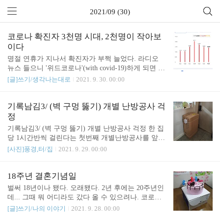
2021/09 (30)
코로나 확진자 3천명 시대, 2천명이 작아보
이다
명절 연휴가 지나서 확진자가 부쩍 늘었다. 라디오
뉴스 들으니 '위드코로나'(with covid-19)하게 되면 하
루 확진자 만명이 될꺼라던데.. 두렵다.
[글]쓰기/생각나는대로
2021. 9. 30. 00:00
기록남김3/ (벽 구멍 뚫기) 개별 난방공사 걱
정
기록남김3/ (벽 구멍 뚫기) 개별 난방공사 걱정 한 집
당 1시간반씩 걸린다는 첫번째 개별난방공사를 앞두
고 걱정이 많았다. - 집순이지만 등하원할 때 집을 잠
[사진]풍경,터/집
2021. 9. 29. 00:00
깐 비우는데.. 그 사이에 공사하러 오면 어쩌나. - 아
이 유치원 끝나고 집에 올때까지 공사 다 안 끝났으
면 어쩌나. - 공사 중간에 아이 데릴러 가야하면 어쩌
18주년 결혼기념일
나. - 종일 벽 뚫는 소음에 시달려야겠구나(1 ~ 15층
벌써 18년이나 됐다. 오래됐다. 2년 후에는 20주년인
까지 다 뚫는다니..) 그런 걱정은 접어야지. 어떻게
데... 그때 뭐 어디라도 갔다 올 수 있으려나. 코로나
되겠지. 라고 예약글을 남긴다. 어차피.. 이 글이 발행
확진자 3천 시대. 2023년 9월 27일에는 더이상 코로
[글]쓰기/나의 이야기
2021. 9. 28. 00:00
된 때에는 이미 공사가 다 끝난 상태일꺼다. 관련글 :
나에 대해 이야기하지 않고 있기를...