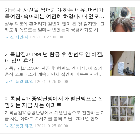
2021.09.25 - [[사진]풍경,터/집] - 기록남김1/ 중앙난
방에서 개별난방으로 전환하는 지금 사는 아파트 기
가끔 내 사진을 찍어봐야 하는 이유, 머리가
록남김1/ 중앙난방에서 개별난방으로 전환하는 지금
묶여짐/ 속머리는 여전히 하얗다/ 내 옆모습
사는 아..
과 뒷모습
샴푸 덕분에 흰머리가 갈변이 많이 된 것 같지만.. 그
래도 뒤쪽으로는 얼마나 변했는지 궁금하기도 해서,
뒷머리를 찍어봤다. 이 정도로 묶이는구나. 위에서
[사진]시간/나
2021. 9. 27. 00:00
보면 나쁘진 않지만... 그렇다. 속머리는 아직도 하얗
다. 하얀빛이 덜해졌을뿐... 결론은, 반묶음머리는 집
에서만 하는걸로... 머리 묶고 있으면 아프다. 삔도 아
기록남김2/ 1998년 완공 후 한번도 안 바뀐,
프다. 머리는 그냥 아무것도 안 하는게 좋다. 밖에 다
이 집의 흔적
닐 때는 그냥 다녀야지.
기록남김2/ 1998년 완공 후 한번도 안 바뀐, 이 집의
흔적 코로나19가 계속되면서 집안에 머무는 시간이
길어지다보니, 아파트 리모델링하는게 유행인 모양
[사진]풍경,터/집
2021. 9. 26. 00:00
이다. 베란다 샤시 바꾸는건 기본이고, 내부 인테리
어 바꾸는 집도 허다하다. 그런걸 보면... 1998년 완공
후 한번도 내부를 바꾸지 않은 이 집은 정말 골동품
기록남김1/ 중앙난방에서 개별난방으로 전
스럽다. 나름 흔적을 남겨본다. 글자가 많이 희미해
환하는 지금 사는 아파트
졌다. 23년의 세월이 느껴진다. 언제 살던 사람이 붙
기록남김1/ 중앙난방에서 개별난방으로 전환하는 지
여놓은건지. 이런걸 이렇게 모든 찬장에 다 붙여놨
금 사는 아파트 21세기를 훌쩍 지난.. 2021년 현재. 중
다. 떼기 귀찮아서 놔뒀다. 시장통 들어가는 입구에
앙난방으로 난방을 하는 우리 아파트. 아니.. 지금 사
[사진]풍경,터/집
2021. 9. 25. 00:00
분식집. 여긴 아직도 있다. 6년 살면서 딱 한번 가봤
는 아파트. 1998년에 지었다고 하는데, 겨우 23년만
다. 관련글 : 2021.09.29 - [[사진]풍경,터/집] - 기록남
에 낡은 아파트 축에 들어버린 노후된 아파트다. 올
김3/ (벽 구멍 뚫기) 개별 난방공사 걱정 기록남김3/