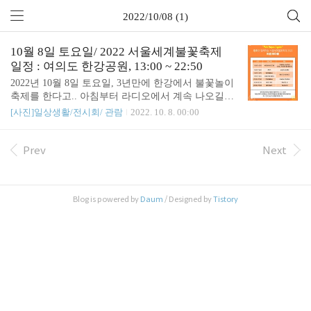
2022/10/08 (1)
10월 8일 토요일/ 2022 서울세계불꽃축제
일정 : 여의도 한강공원, 13:00 ~ 22:50
2022년 10월 8일 토요일, 3년만에 한강에서 불꽃놀이
축제를 한다고.. 아침부터 라디오에서 계속 나오길래
궁금해서 검색했다. 코로나 이전에는 한글날을 즈음
[사진]일상생활/전시회/ 관람
2022. 10. 8. 00:00
에 토요일에는, 늘 한강에서 불꽃놀이를 했던 생각이
났다. 코로나 때문에 3년동안 하지 않았나보다. http
s://m.blog.naver.com/hanwhadays/222881441172 한화와
Prev
Next
함께하는 서울세계불꽃축제 2022! 여의도 교통편, 필
수 준비물, 타임 테이블 등 팁 총정리! 청명한 가을바
람과 함께 돌아온 ‘한화와 함께하는 서울세계불꽃축
Blog is powered by
Daum
/ Designed by
Tistory
제 2022’가 10월 8일 토요일 여의도 한... blog.naver.co
m - 불꽃놀이 본 행사는 19:00 ~ 22:50다. 13:00 ~ 18:0
0는 사전행사다. - 여의도역 근방이 제일 혼잡할 ..