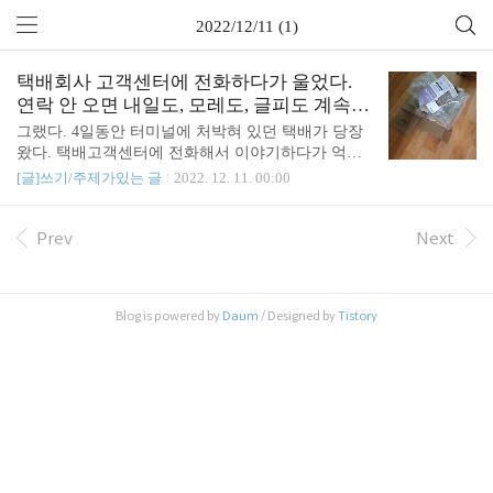
2022/12/11 (1)
택배회사 고객센터에 전화하다가 울었다.
연락 안 오면 내일도, 모레도, 글피도 계속
전화하겠다고 했다/ 4일동안 꿈쩍 않하던 바
그랬다. 4일동안 터미널에 처박혀 있던 택배가 당장
로 저녁에 왔다.
왔다. 택배고객센터에 전화해서 이야기하다가 억울
해서 울었다. 이 나이에 울었다. # 나는 바보가 아니
[글]쓰기/주제가있는 글
2022. 12. 11. 00:00
다. 연달아 이어진 택배 사고 지난번에는 사라진 택
배 때문에 전화했었다. 친절한 상담사님께 공손히 부
탁했다. 곧 연락주겠다고 하고.. 일주일 지나도록 연
Prev
Next
락이 없었다. 5천원짜리라 다시 전화하기도 민망했
다. 그냥 커피빈 가서 제일 비싼 커피를 마셨다치고
잊어버렸다. 그런데 그러고 2주일만에, 연달아 또 사
Blog is powered by
Daum
/ Designed by
Tistory
고가 난거다. 업체는 분명히 주문하고 2시간도 안되
서 상품을 보냈는데, 택배회사 터미널에 쳐박혀서 4
일째 감감 무소식이었다. 문제는 이번엔 3만5천원짜
리라는거다. 전화해서 말하다가 폭발했다. 나한테 왜
이러냐구. 연달아 이게 뭐냐고. 게다가 크리스마스
선물..