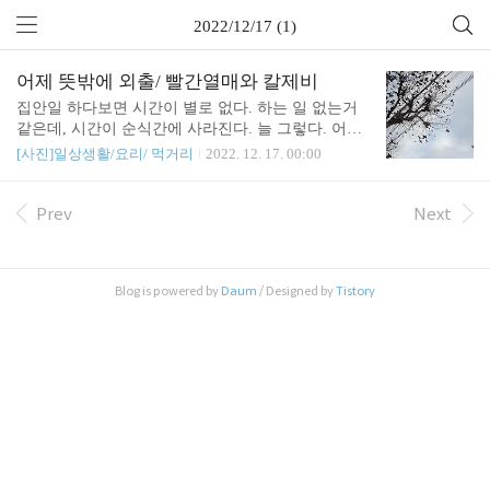
2022/12/17 (1)
어제 뜻밖에 외출/ 빨간열매와 칼제비
집안일 하다보면 시간이 별로 없다. 하는 일 없는거
같은데, 시간이 순식간에 사라진다. 늘 그렇다. 어제
는 남편이 바꿔입은 잠바 주머니에 장갑과 담배가 있
[사진]일상생활/요리/ 먹거리
2022. 12. 17. 00:00
어 갖다주러 회사 앞에 갔다왔다. 10시가 넘었는데,
마을버스에 사람이 많아서 놀랐다. 너네 다 지각이
니? 겨울엔 늘... 보이는 열매. 결국 시간 쫓겨서 후다
Prev
Next
닥 하다가 겨우겨우 5시에 데리러 갔다. 늘 그렇다.
Blog is powered by
Daum
/ Designed by
Tistory