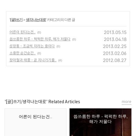
'
[글]쓰기
>
생각나는대로
' 카테고리의 다른 글
2013.05.15
어른이 된다는건..
(0)
2013.04.18
씁쓰름한 하루 - 퍽퍽한 하루, 해가 저물다
(0)
2013.02.25
성장통 - 조금씩 자라는 중이다
(0)
2013.02.06
소중한 순간순간..
(0)
2012.08.27
장마철과 태풍 - 곧 지나가기를..
(4)
'[글]쓰기/생각나는대로' Related Articles
more
씁쓰름한 하루 - 퍽퍽한 하루,
어른이 된다는건..
해가 저물다