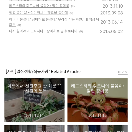
2013.11.10
레드스타와 휘토니아 물꽂이/ 말린 장미꽃
(0)
2013.09.08
햇볕 좋은 날 - 장미허브는 햇볕을 좋아해
(0)
아이비 물꽂이/ 장미허브 물꽂이/ 우리집 작은 화원/ 내 책상 위
2013.06.14
화분
(0)
2013.05.02
다시 살리려고 노력하다 - 장미허브 옆 휘토니아
(0)
'[사진]일상생활/식물사랑' Related Articles
more
마트에서 천원주고 산 화분 ^^
레드스타와 휘토니아 물꽂이/
- 천원의 행복
말린 장미꽃
2013.12.14
2013.11.10