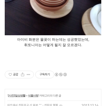
아이비 화분은 물꽂이 하는데는 성공했었는데,
휘토니아는 어떻게 될지 잘 모르겠다.
공감
구독하기
'
[사진]일상생활
>
식물사랑
' 카테고리의 다른 글
2013.12.14
마트에서 천원주고 산 화분 ^^ - 천원의 행복
(0)