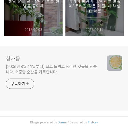
햇볕 좋은 날 - 장미허브는 햇
아이비 물꽂이/ 장미허브 물꽂
볕을 좋아해
이/ 우리집 작은 화원/ 내 책상
위 화분
2013.09.08
2013.06.14
청자몽
[2006년 8월 11일부터] 보고 느끼고 생각한 것들을 담습
니다. 소중한 순간을 기록합니다.
구독하기
Blog is powered by
Daum
/ Designed by
Tistory