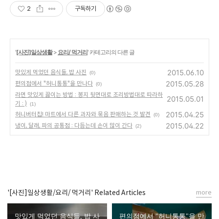
2
구독하기
'
[사진]일상생활
>
요리/ 먹거리
' 카테고리의 다른 글
2015.06.10
맛있게 먹었던 음식들, 밥 사진
(0)
2015.05.28
편의점에서 "허니통통"을 만나다
(0)
라면 맛있게 끓이는 방법 : 봉지 뒷면대로 조리방법대로 따라하
2015.05.01
기 : )
(1)
2015.04.25
허니버터칩! 마트에서 다른 과자와 묶음 판매하는 것 발견
(0)
2015.04.22
냉이, 달래, 파의 공통점 : 다듬는데 손이 많이 간다
(2)
'[사진]일상생활/요리/ 먹거리' Related Articles
more
맛있게 먹었던 음식들, 밥 사
편의점에서 "허니통통"을 만