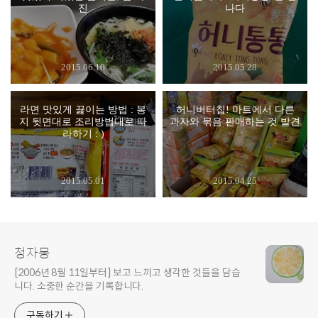
진
나다
2015.06.10
2015.05.28
라면 맛있게 끓이는 방법 : 봉
허니버터칩! 마트에서 다른
지 뒷면대로 조리방법대로 따
과자와 묶음 판매하는 것 발견
라하기 : )
2015.05.01
2015.04.25
청자몽
[2006년 8월 11일부터] 보고 느끼고 생각한 것들을 담습
니다. 소중한 순간을 기록합니다.
구독하기