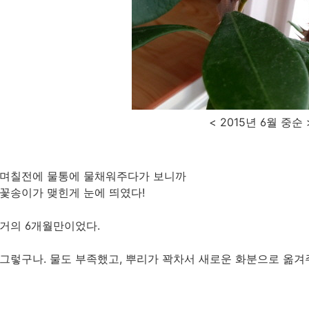
< 2015년 6월 중순 
며칠전에 물통에 물채워주다가 보니까
꽃송이가 맺힌게 눈에 띄였다!
거의 6개월만이었다.
그렇구나. 물도 부족했고, 뿌리가 꽉차서 새로운 화분으로 옮