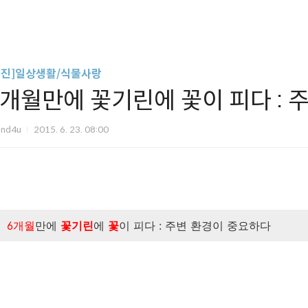
사진]일상생활/식물사랑
6개월만에 꽃기린에 꽃이 피다 : 
und4u
2015. 6. 23. 08:00
6개월
만에
꽃기린
에
꽃
이 피다 : 주변 환경이 중요하다