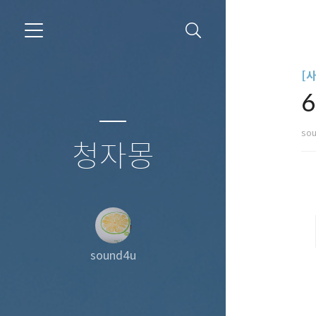
[
so
청자몽
sound4u