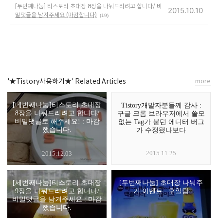
[두번째나눔] 티스토리 초대장 8장을 나눠드리려고 합니다/ 비
2015.10.10
밀댓글을 남겨주세요 (마감합니다)
(19)
'★Tistory사용하기★' Related Articles
more
[네번째나눔]티스토리 초대장
Tistory개발자분들께 감사 :
8장을 나눠드리려고 합니다/
구글 크롬 브라우저에서 쓸모
비밀댓글로 해주세요! : 마감
없는 Tag가 붙던 에디터 버그
했습니다.
가 수정됐나보다
2015.11.25
2015.12.03
[세번째나눔]티스토리 초대장
[두번째나눔] 초대장 나눠주
9장을 나눠드리려고 합니다/
기 이벤트 : 후일담
비밀댓글을 남겨주세요 : 마감
했습니다.