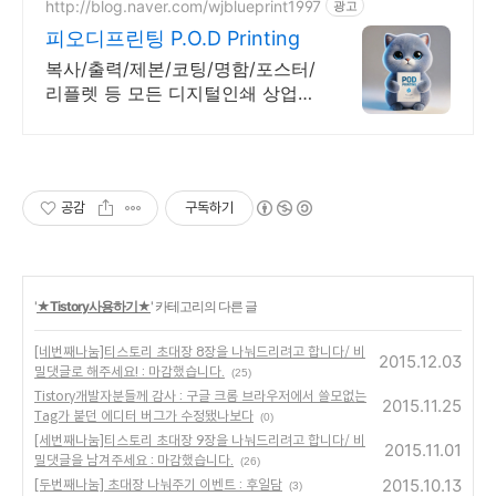
http://blog.naver.com/wjblueprint1997
광고
피오디프린팅 P.O.D Printing
복사/출력/제본/코팅/명함/포스터/
리플렛 등 모든 디지털인쇄 상업인
쇄 전문기업! 고객만족을 최우선의
가치로 생각하는 피오디프린팅 입
니다.
공감
구독하기
'
★Tistory사용하기★
' 카테고리의 다른 글
[네번째나눔]티스토리 초대장 8장을 나눠드리려고 합니다/ 비
2015.12.03
밀댓글로 해주세요! : 마감했습니다.
(25)
Tistory개발자분들께 감사 : 구글 크롬 브라우저에서 쓸모없는
2015.11.25
Tag가 붙던 에디터 버그가 수정됐나보다
(0)
[세번째나눔]티스토리 초대장 9장을 나눠드리려고 합니다/ 비
2015.11.01
밀댓글을 남겨주세요 : 마감했습니다.
(26)
2015.10.13
[두번째나눔] 초대장 나눠주기 이벤트 : 후일담
(3)