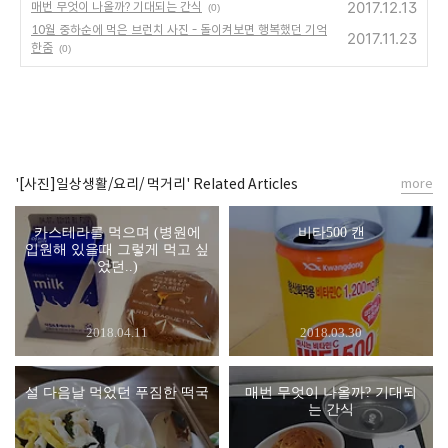
2017.12.13
매번 무엇이 나올까? 기대되는 간식
(0)
10월 중하순에 먹은 브런치 사진 - 돌이켜보면 행복했던 기억
2017.11.23
한줌
(0)
'[사진]일상생활/요리/ 먹거리' Related Articles
more
카스테라를 먹으며 (병원에
비타500 캔
입원해 있을때 그렇게 먹고 싶
었던..)
2018.04.11
2018.03.30
설 다음날 먹었던 푸짐한 떡국
매번 무엇이 나올까? 기대되
는 간식