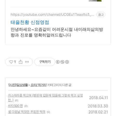
입맛 돋우는 혼합곡, 구수함과 톡
톡 터지는 식감을 즐겨보세요.
https://youtube.com/channel/UCGEu1Teaxlto3_C
광고
UUl_l_Yw?si=sONflj6FphNDLgtR
태을천황 신점영점
안녕하세요~요즘같이 어려운시절 내미래의삶의방
향과 진로를 명확히알려드립니다
1
구독하기
'
[사진]일상생활
>
요리/ 먹거리
' 카테고리의 다른 글
카스테라를 먹으며 (병원에 입원해 있을때 그렇게 먹고 싶었
2018.04.11
던..)
(0)
2018.03.30
비타500 캔
(0)
2018.02.21
설 다음날 먹었던 푸짐한 떡국
(0)