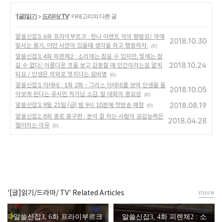
'
[글]읽기
>
드라마/ TV
' 카테고리의 다른 글
알쓸신잡3, 6화 프라이부르크 : 한나 아렌트 악의 평범성/ 악에
2018.10.30
맞서는 용기, 어떤 사안이 있을때 생각을 하고 행동하자.
(0)
알쓸신잡3, 4화 피렌체2 : 소리에는 잠길 수 있지만, 빛에는 잠
2018.10.24
길 수 없다/ 아름다운 것을 보고 감동할 때 인간이라는걸 알게
되요 / 인생은 의외로 멋지다는 묘비명
(0)
알쓸신잡3, 아테네 : 1화 2화 - 그리스 아테네를 보며 인생을 돌
2018.10.05
아보게 된다는 유시민 작가님 소감, 말 대화의 중요성
(0)
2018.08.19
알쓸신잡3, 9월 21일 (금) 밤 9시 10분에 첫방송 예정
(0)
알쓸신잡2, 8회 종로 중구편 : 분석 잘 하는 사람이 공감능력은
2018.04.28
떨어지는 이유
(0)
'[글]읽기/드라마/ TV' Related Articles
more
알쓸신잡3, 6화 프라이부르크
알쓸신잡3, 4화 피렌체2 : 소