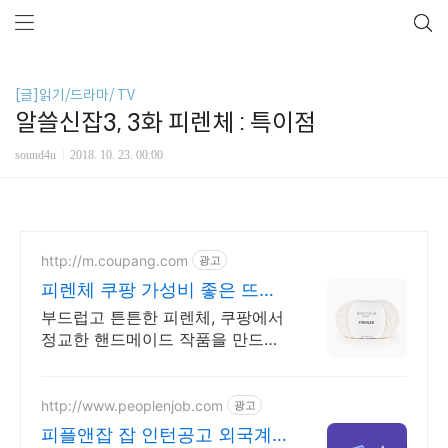
[글]읽기/드라마/ TV
알쓸신잡3, 3화 피렌체 : 특이점
sound4u
2018. 10. 23. 00:00
http://m.coupang.com
광고
피렌체 쿠팡 가성비 좋은 뜨개
실 대용량
부드럽고 튼튼한 피렌체, 쿠팡에서
정교한 핸드메이드 작품을 만드세
요.
http://www.peoplenjob.com
광고
피플앤잡 잡 인턴공고 외국계