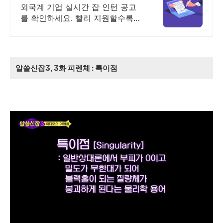
취업 필수, 피플앤잡
외국계 기업 실시간 잡 인턴 공고
를 확인하세요. 빨리 지원할수록
유리한 외국계 채용! 피플앤잡에
서!
알쓸신잡3, 3화 피렌체 : 특이점