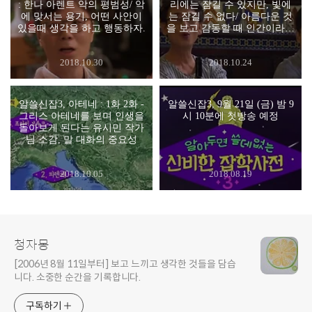
: 한나 아렌트 악의 평범성/ 악
리에는 잠길 수 있지만, 빛에
에 맞서는 용기, 어떤 사안이
는 잠길 수 없다/ 아름다운 것
있을때 생각을 하고 행동하자.
을 보고 감동할 때 인간이라는
걸 알게 되요 / 인생은 의외로
멋지다는 묘비명
2018.10.30
2018.10.24
알쓸신잡3, 아테네 : 1화 2화 -
알쓸신잡3, 9월 21일 (금) 밤 9
그리스 아테네를 보며 인생을
시 10분에 첫방송 예정
돌아보게 된다는 유시민 작가
님 소감, 말 대화의 중요성
2018.10.05
2018.08.19
청자몽
[2006년 8월 11일부터] 보고 느끼고 생각한 것들을 담습
니다. 소중한 순간을 기록합니다.
구독하기