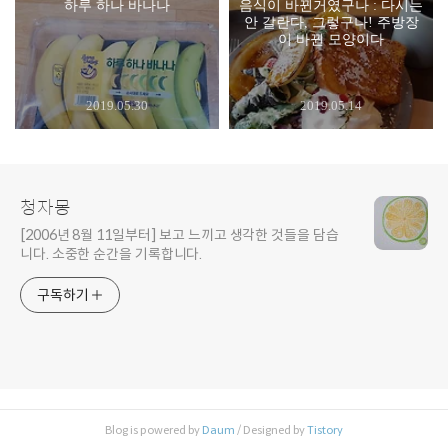
하루 하나 바나나
음식이 바뀐거였구나 : 다시는
안 갈란다, 그렇구나! 주방장
이 바뀐 모양이다
2019.05.30
2019.05.14
청자몽
[2006년 8월 11일부터] 보고 느끼고 생각한 것들을 담습
니다. 소중한 순간을 기록합니다.
구독하기
Blog is powered by
Daum
/ Designed by
Tistory