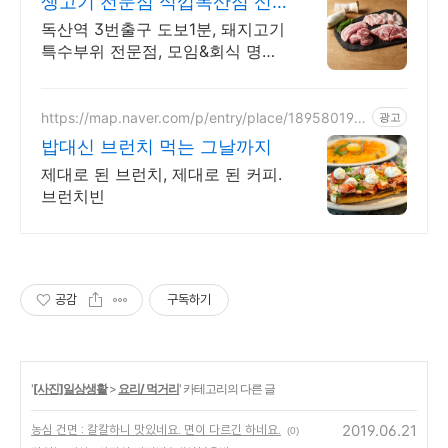
생고기 전문점 식껍독산점 신
선한 생고기가 맛있는집
독산역 3번출구 도보1분, 돼지고기
특수부위 전문점, 모임&회식 명소,
단체환영! 네이버예약시 껍데기 증
정 서비스!
https://map.naver.com/p/entry/place/189580199
광고
9
밥대신 브런치 먹는 그날까지
제대로 된 브런치, 제대로 된 커피.
브런치빈
공감
구독하기
'
[사진]일상생활
>
요리/ 먹거리
' 카테고리의 다른 글
2019.06.21
농심 건면 : 칼칼하니 맛있네요. 면이 다르긴 하네요.
(0)