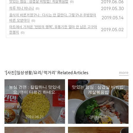
2019.06.06
맛있는 점심 : 삼겹살 비빔밥/ 게살볶음밥
(0)
2019.05.30
하루 하나 바나나
(0)
음식이 바뀐거였구나 : 다시는 안 갈란다, 그렇구나! 주방장이
2019.05.14
바뀐 모양이다
(0)
마트에서 가져온 '천원의 행복', 유통기한 얼마 안 남은 고구마
2019.05.02
한봉지
(0)
'[사진]일상생활/요리/ 먹거리' Related Articles
more
농심 건면 : 칼칼하니 맛있네
맛있는 점심 : 삼겹살 비빔밥/
요. 면이 다르긴 하네요.
게살볶음밥
2019.06.21
2019.06.06