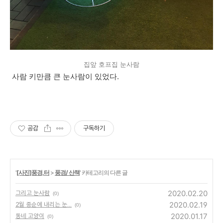
집앞 호프집 눈사람
사람 키만큼 큰 눈사람이 있었다.
공감
구독하기
'
[사진]풍경,터
>
풍경/ 산책
' 카테고리의 다른 글
2020.02.20
그리고 눈사람
(0)
2020.02.19
2월 중순에 내리는 눈...
(0)
2020.01.17
동네 고양이
(0)