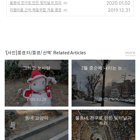
2020.01.02
울동네 전구로 만든 빛터널과 트리
(0)
2019.12.31
지밸리몰 근처 해질무렵 겨울 풍경
(0)
'[사진]풍경,터/풍경/ 산책' Related Articles
more
그리고 눈사람
2월 중순에 내리는 눈...
2020.02.20
2020.02.19
동네 고양이
울동네 전구로 만든 빛터널과
트리