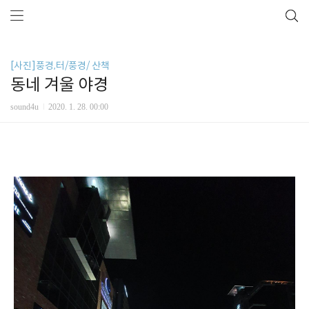
[사진]풍경,터/풍경/ 산책
동네 겨울 야경
sound4u
2020. 1. 28. 00:00