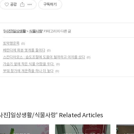
공감
구독하기
'
[사진]일상생활
>
식물사랑
' 카테고리의 다른 글
토막행운목
(0)
베란다에 화분 몇개를 들이다
(0)
스칸디아모스 : 습도조절에 도움이 될까하고 이끼를 샀다
(0)
가습기 옆에 작은 식물 어항을 두다.
(0)
부엌 창가에 개운죽을 하나 더 놓다
(0)
[사진]일상생활/식물사랑' Related Articles