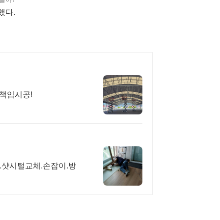
했다.
 책임시공!
.샷시털교체.손잡이.방