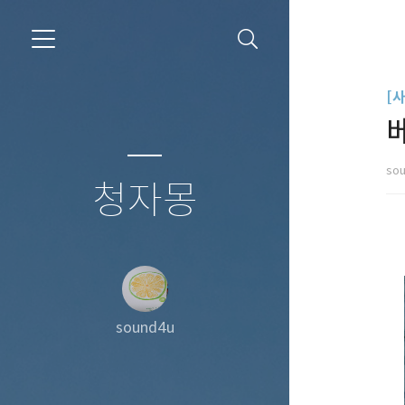
[
so
청자몽
sound4u