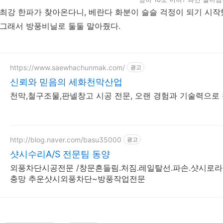
최강 한파가 찾아온다니, 베란다 화분이 슬슬 걱정이 되기 시작
그래서 방풍비닐로 둘둘 말아줬다.
https://www.saewhachunmak.com/
광고
신뢰와 믿음의 세화천막산업
천막,철구조물,판넬창고 시공 전문, 오랜 경험과 기술력으로
http://blog.naver.com/basu35000
광고
샷시수리A/S 전문팀 동양
외풍차단시공전문 /창문흔들림.처짐.레일탈선.파손.샷시로라
충망 추운샷시외풍차단~방풍작업전문