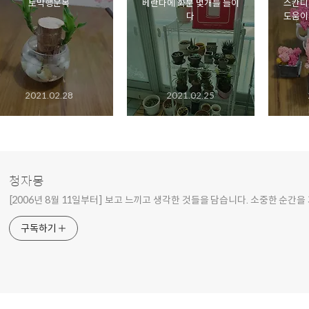
토막행운목
베란다에 화분 몇개를 들이
스칸디
다
도움이
2021.02.28
2021.02.25
청자몽
[2006년 8월 11일부터] 보고 느끼고 생각한 것들을 담습니다. 소중한 순간을
구독하기