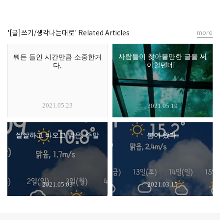
'[글]쓰기/생각나는대로' Related Articles
more
사람들이 찾아볼만한 글을 써
뭐든 들인 시간만큼 소중한거
야할텐데..
다.
2021.05.23
2021.05.19
쌀쌀하고 비오고 맑은, 주말
봄이 왔다.
2021.05.03
2021.03.15