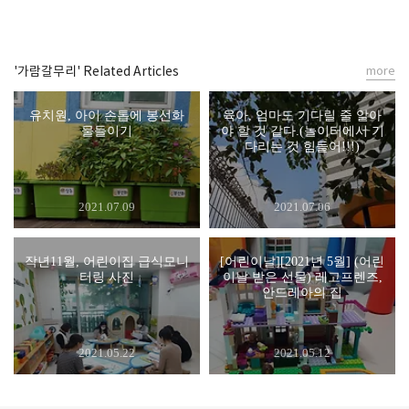
'가람갈무리' Related Articles
more
유치원, 아이 손톱에 봉선화
육아, 엄마도 기다릴 줄 알아
물들이기
야 할 것 같다.(놀이터에서 기
다리는 것 힘들어!!!)
2021.07.09
2021.07.06
작년11월, 어린이집 급식모니
[어린이날][2021년 5월] (어린
터링 사진
이날 받은 선물) 레고프렌즈,
안드레아의 집
2021.05.22
2021.05.12