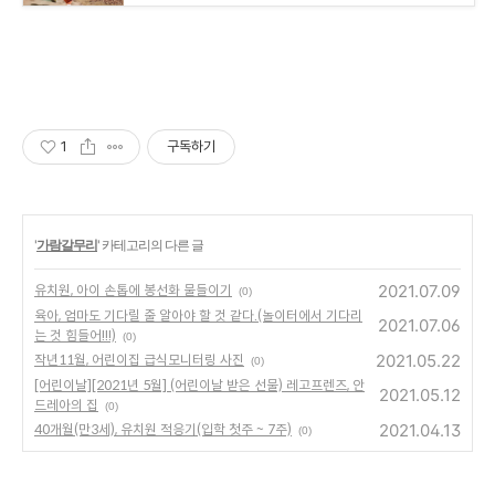
1
구독하기
'
가람갈무리
' 카테고리의 다른 글
2021.07.09
유치원, 아이 손톱에 봉선화 물들이기
(0)
육아, 엄마도 기다릴 줄 알아야 할 것 같다.(놀이터에서 기다리
2021.07.06
는 것 힘들어!!!)
(0)
2021.05.22
작년11월, 어린이집 급식모니터링 사진
(0)
[어린이날][2021년 5월] (어린이날 받은 선물) 레고프렌즈, 안
2021.05.12
드레아의 집
(0)
2021.04.13
40개월(만3세), 유치원 적응기(입학 첫주 ~ 7주)
(0)