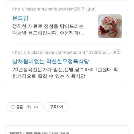
http://instagram.com/eundream2017
광고
은드림
정직한 재료로 정성을 담아드리는
떡공방 은드림입니다. 주문제작/수
강
https://m.place.naver.com/restaurant/129205563
광고
2
상차림비없는 착한한우정육식당
20년정육전문가가 엄선,선별,공수하여 1만원대 착
한가격으로 즐길 수 있는 식육식당
공감
구독하기
'
[글]읽기
>
영화/ 연극
' 카테고리의 다른 글