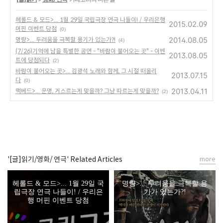
헤롤드 & 모드>... 1월 29일 국립극장 연극 나들이! / 우리은행
2015.02.09
머핀 이벤트 당첨
(0)
2014.08.05
명량>... 두려움을 극복할 용기가 있는가?!
(4)
(7/26)기억에 남을 특별한 공연 - "바람이 불어오는 곳" - 이벤
2013.08.05
트에 당첨되다
(2)
바람이 불어오는 곳>... 김광석 노래와 함께, 그 시절 떠올리
2013.07.15
다
(0)
2013.04.11
맥베드>... 운명, 거스르는게 맞을까? 그냥 따르는게 맞을까?
(2)
'[글]읽기/영화/ 연극' Related Articles
more
헤롤드 & 모드>... 1월 29일 국
명량>... 두려움을 극복할 용
립극장 연극 나들이! / 우리은
기가 있는가?!
행 머핀 이벤트 당첨