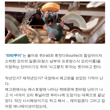
"
라따뚜이
"
는 불어로 쥐(rat)와 휘젓다(touille)의 합성어이자
소박한 요리의 일종(프랑스 남부의 프로방스식 요리이름)을
지칭하는 단어이기도 하며 ‘사고뭉치 쥐’라는 뜻이라고 한다.
작년인가? 재작년인가? 극장에서 예고편을 보았던 기억이 난
다.
예고편에서는 레스토랑에 나타난 쥐때문에 한바탕 난리가 나
고 이 녀석이 꼬리 휘날리면 부리나케 도망가는 대목으로 끝났
었다. 약간 시시해보이기도 하고 해서 ... 재미없겠다 그러고 접
어둔 애니메이션이었는데,