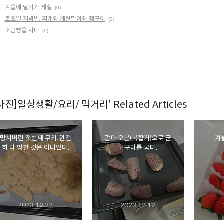
겨울에 딸기가 제철
(0)
토요일 저녁밥, 찌개와 계란말이와 햄구이
(0)
소금빵을 사다
(0)
[사진]일상생활/요리/ 먹거리' Related Articles
망쳐버린 첫번째 쿠키, 완전
광파 오븐(복합기)으로 군
겨
히 다 망한 것은 아니었다.
고구마를 굽다.
2023.12.22
2023.12.12