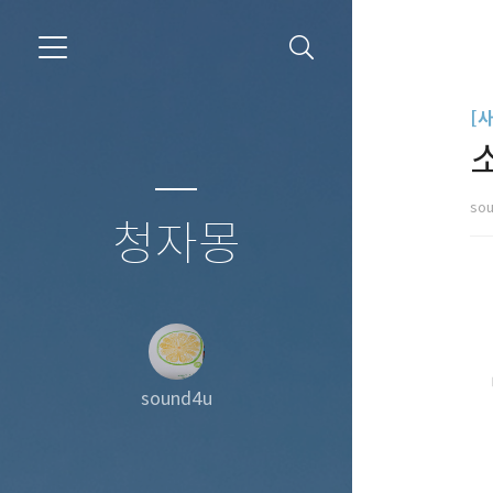
[
so
청자몽
sound4u