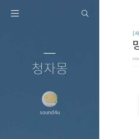
[
so
청자몽
sound4u