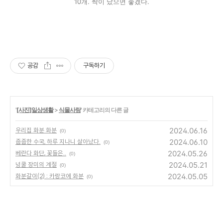
10개. 싹이 났으면 좋겠다.
공감
구독하기
'
[사진]일상생활
>
식물사랑
' 카테고리의 다른 글
2024.06.16
우리집 화분 화분
(0)
2024.06.10
줍줍한 수국, 하루 지나니 살아났다.
(0)
2024.05.26
베란다 화단, 꽃들은..
(0)
2024.05.21
넝쿨 장미의 계절
(0)
2024.05.05
화분갈이(2) : 카랑코에 화분
(0)