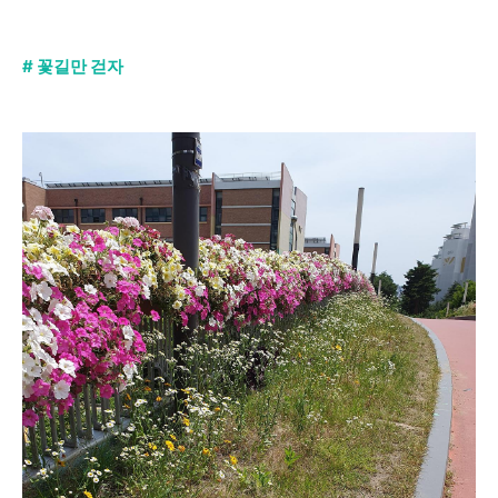
# 꽃길만 걷자