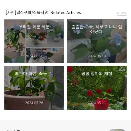
'[사진]일상생활/식물사랑' Related Articles
more
우리집 화분 화분
줍줍한 수국, 하루 지나니 살
아났다.
2024.06.16
2024.06.10
베란다 화단, 꽃들은..
넝쿨 장미의 계절
2024.05.26
2024.05.21