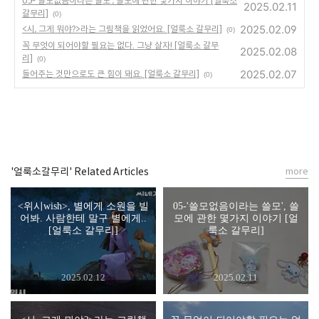
05-'쓸모없음이라는 쓸모', 쓸모에 관한 몇가지 이야기 [얼룩소
2025.02.11
갈무리]
(0)
2025.02.09
<시, 그게 뭐야?>라는 그림책을 읽었어요. [얼룩소 갈무리]
(0)
꼭 무엇이 되어야할 필요는 없다. 그냥 살자! [얼룩소 갈무
2025.02.08
리]
(0)
2025.02.07
들어주는 것만으로도 큰 힘이 돼요. [얼룩소 갈무리]
(0)
'얼룩소갈무리' Related Articles
more
<위시wish>, 별에게 소원을 빌
05-'쓸모없음이라는 쓸모', 쓸
어봐. 사람한테 말구 별에게..
모에 관한 몇가지 이야기 [얼
[얼룩소 갈무리]
룩소 갈무리]
2025.02.12
2025.02.11