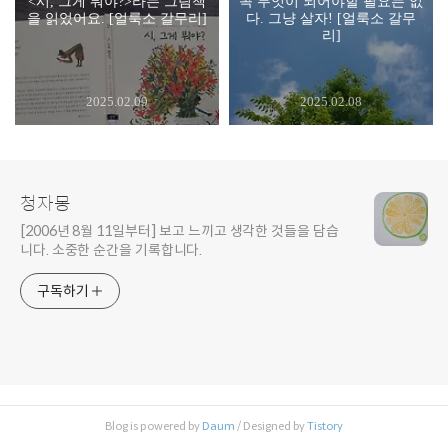
<시, 그게 뭐야?>라는 그림책
꼭 무엇이 되어야할 필요는 없
을 읽었어요. [얼룩소 갈무리]
다. 그냥 살자! [얼룩소 갈무
리]
2025.02.09
2025.02.08
청자몽
[2006년 8월 11일부터] 보고 느끼고 생각한 것들을 담습
니다. 소중한 순간을 기록합니다.
구독하기
Blog is powered by
Daum
/ Designed by
Tistory