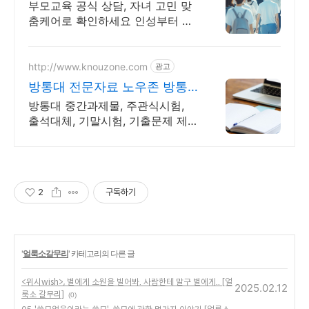
맞춤 교육
부모교육 공식 상담, 자녀 고민 맞
춤케어로 확인하세요 인성부터 입
시까지 맞춤 해결책 제공
http://www.knouzone.com
광고
방통대 전문자료 노우존 방통
대 자료포털 NO.1
방통대 중간과제물, 주관식시험,
출석대체, 기말시험, 기출문제 제
공
2
구독하기
'
얼룩소갈무리
' 카테고리의 다른 글
<위시wish>, 별에게 소원을 빌어봐. 사람한테 말구 별에게.. [얼
2025.02.12
룩소 갈무리]
(0)