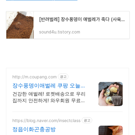
[반려벌레] 장수풍뎅이 애벌레가 죽다 (사육환경이 안 좋았나보다)
sound4u.tistory.com
http://m.coupang.com
광고
장수풍뎅이애벌레 쿠팡 오늘
주문 내일 도착
건강한 애벌레! 로켓배송으로 우리
집까지 안전하게! 와우회원 무료배
송, 30일 반품! 생명 존중 키우기
세트를 쿠팡에서.
https://blog.naver.com/insectclass
광고
정읍이화곤충공방