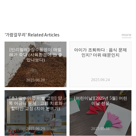
'가람갈무리' Related Articles
more
[반려벌레] 장수풍뎅이 애벌
아이가 조퇴하다 : 음식 문제
레가 죽다 (사육환경이 안 좋
인지? 더위 때문인지
았나보다)
2025.06.24
2025.06.28
[초2 딸아이의 이빨 고민] 양
[어린이날][2025년 5월] 어린
쪽 어금니 문제 : 고름 치료와
이날 선물
할터만 교정 (치아 본뜨기)
2025.06.20
2025.05.31