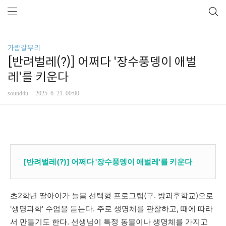
가람갈무리
[반려벌레(?)] 어쩌다 '장수풍뎅이 애벌
레'를 키운다
sound4u
2025. 6. 21. 00:00
[반려벌레(?)] 어쩌다 '장수풍뎅이 애벌레'를 키운다
초2학년 딸아이가 늘봄 선택형 프로그램(구. 방과후학교)으로
'생명과학' 수업을 듣는다. 주로 생명체를 관찰하고, 때에 따라
서 만들기도 한다. 선생님이 특정 동물이나 생명체를 가지고