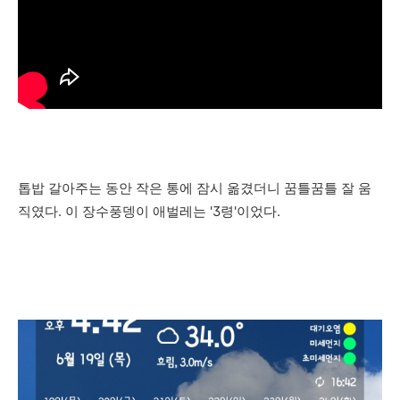
톱밥 갈아주는 동안 작은 통에 잠시 옮겼더니 꿈틀꿈틀 잘 움
직였다. 이 장수풍뎅이 애벌레는 '3령'이었다.