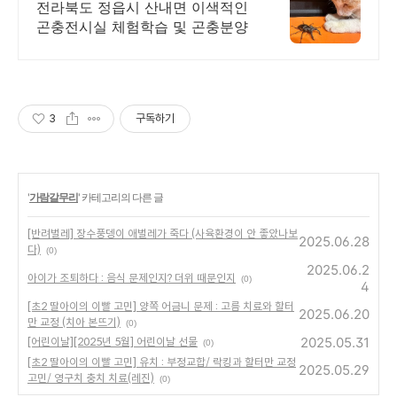
전라북도 정읍시 산내면 이색적인
곤충전시실 체험학습 및 곤충분양
3
구독하기
'
가람갈무리
' 카테고리의 다른 글
[반려벌레] 장수풍뎅이 애벌레가 죽다 (사육환경이 안 좋았나보
2025.06.28
다)
(0)
2025.06.2
아이가 조퇴하다 : 음식 문제인지? 더위 때문인지
(0)
4
[초2 딸아이의 이빨 고민] 양쪽 어금니 문제 : 고름 치료와 할터
2025.06.20
만 교정 (치아 본뜨기)
(0)
2025.05.31
[어린이날][2025년 5월] 어린이날 선물
(0)
[초2 딸아이의 이빨 고민] 유치 : 부정교합/ 락킹과 할터만 교정
2025.05.29
고민/ 영구치 충치 치료(레진)
(0)