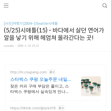
[사진]여행기(2004~)/Seattle시애틀
(5/25)시애틀(15) - 바다에서 살던 연어가
알을 낳기 위해 헤엄쳐 올라간다는 곳!
sound4u
2008. 6. 29. 05:33
http://m.coupang.com
광고
스타벅스 쿠팡 오늘주문 내일
도착 로켓배송
잦은 커피 구매 부담은 줄이고, 스
타벅스 쿠팡에서 실속있게 만나보
세요! 마일드부터 콜드브루까지,
커피음료, 쿠팡에서 다양한 선택지
를 확인하세요.
https://tiktok.com/@rjckd18
광고