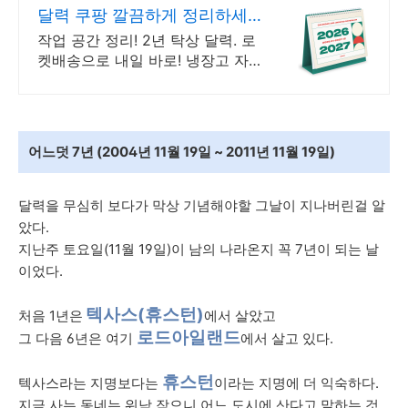
달력 쿠팡 깔끔하게 정리하세
요
작업 공간 정리! 2년 탁상 달력. 로
켓배송으로 내일 바로! 냉장고 자
석 화이트보드 달력으로 식단, 메
모 깔끔하게 관리하세요!
어느덧 7년 (2004년 11월 19일 ~ 2011년 11월 19일)
달력을 무심히 보다가 막상 기념해야할 그날이 지나버린걸 알
았다.
지난주 토요일(11월 19일)이 남의 나라온지 꼭 7년이 되는 날
이었다.
텍사스(휴스턴)
처음 1년은
에서 살았고
로드아일랜드
그 다음 6년은 여기
에서 살고 있다.
휴스턴
텍사스라는 지명보다는
이라는 지명에 더 익숙하다.
지금 사는 동네는 워낙 작으니 어느 도시에 산다고 말하는 것