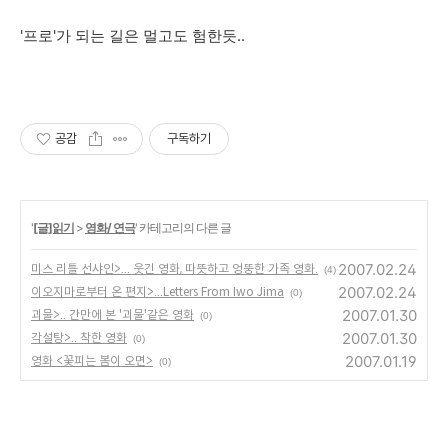
'프로'가 되는 길은 멀고도 험한듯..
공감
구독하기
'
[글]읽기
>
영화/ 연극
' 카테고리의 다른 글
2007.02.24
미스 리틀 선샤인>... 웃긴 영화, 따뜻하고 엉뚱한 가족 영화.
(4)
2007.02.24
이오지마로부터 온 편지>...Letters From Iwo Jima
(0)
2007.01.30
괴물>.. 간만에 본 '괴물'같은 영화
(0)
2007.01.30
각설탕>.. 착한 영화
(0)
2007.01.19
영화 <꽃피는 봄이 오면>
(0)