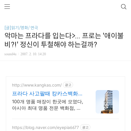
[글]읽기/영화/ 연극
악마는 프라다를 입는다>... 프로는 '애이불
비?!' 정신이 투철해야 하는걸까?
sound4u
2007. 2. 10. 14:20
http://www.kangkas.com/
광고
프라다 사고팔때 캉카스백화점
100개 명품 매장이 한곳에
100개 명품 매장이 한곳에 모였다,
아시아 최대 명품 전문 백화점, 구
찌 전문
https://blog.naver.com/eyepia6677
광고