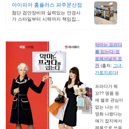
아이피아 홈플러스 파주문산점
첨단 검안장비와 실력있는 안경사
가 스타일부터 시력까지 책임집니
다. 팩렌즈상시할인
악마는 프라다
를 입는다-프
로페셔널의 조
건
(출처:
그녀,
가로지르다
)
프라다가 뭐
꼬?? 명품 등
에 별로 관심이
없는 나는 이
영화 나왔다는
얘기 잡지에서
제목으로 쓰윽