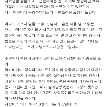
사회생활 잘할려고 고군분투하는 앤드리아에 동감하면 20대..
그렇게 보는 사람들의 연령대를 분류할 수도 있겠던데.
나는 미란다에 동감한다기보다는 안쓰러운 느낌이 들었다.
아파도 아프다 말할 수 없고, 슬퍼도 슬픈 티를 낼 수 없는..
휴... 한마디로 자신의 사사로운 감정들을 일절 표낼 수 없는 그
입장에 공감이 갔다. 정말 프로 아니면 최고의 자리에 있는 사
람들은 자신의 속내를 다 드러내면 안되는걸까, 만약 속내를
드러낸다면 프로가 아닐까? ... 대답은 그렇다다.
주위에서 혹은 세상에서 말하는 소위 성공했다는 사람들을 보
라.
악바리거나, 영악하거나, 주위에 여러 상황에 대담하게 대처하
거나 당차거나 등등..암튼 쎄야 살아남거나 그 자리에 갔거나
그렇지. 물에 물탄듯, 술에 술탄듯, 혹은 주위에 좌지우지 된다
든가 그런다면 과연 그녀가 살아남았겠는가.. 그렇지 못하겠
지. 설혹 마음 약하거나 그랬던 사람들이라도 살아남기 위해서
아마 변했을 것이다.
사람이 '악에 바치다' 그렇게 되는거 같던데. 휴...