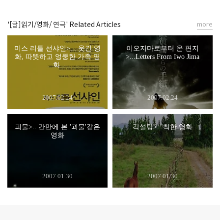
'[글]읽기/영화/ 연극' Related Articles
more
미스 리틀 선샤인>... 웃긴 영
이오지마로부터 온 편지
화, 따뜻하고 엉뚱한 가족 영
>...Letters From Iwo Jima
화.
2007.02.24
2007.02.24
괴물>.. 간만에 본 '괴물'같은
각설탕>.. 착한 영화
영화
2007.01.30
2007.01.30