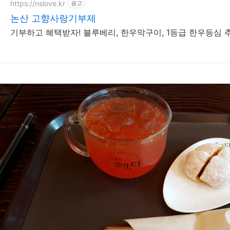
https://nslove.kr
광고
논산 고향사랑기부제
기부하고 혜택받자! 블루베리, 한우막구이, 1등급 한우등심 