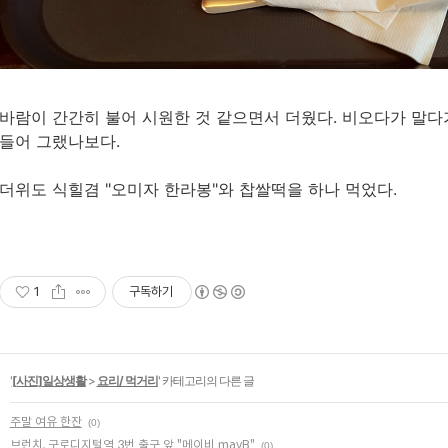
바람이 간간히 불어 시원한 것 같으면서 더웠다. 비오다가 말다
들어 그랬나보다.
더위도 식힐겸 "오미자 한라봉"와 찹쌀떡을 하나 먹었다.
1
구독하기
'
[사진]일상생활
>
요리/ 먹거리
' 카테고리의 다른 글
주말 여유 한잔
(0)
브런치, 구로디지털역 3번 출구 앞 "메이비 mayB"
(0)