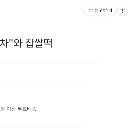
청자몽
구독하기
봉차"와 찹쌀떡
만원 이상 무료배송