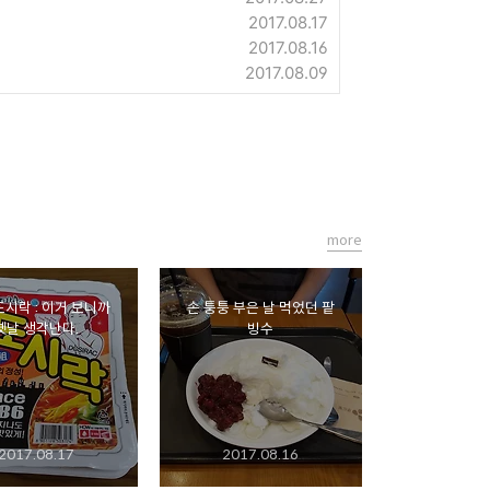
2017.08.17
2017.08.16
2017.08.09
more
도시락 : 이거 보니까
손 퉁퉁 부은 날 먹었던 팥
옛날 생각난다.
빙수
2017.08.17
2017.08.16