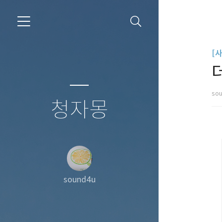
[
so
청자몽
sound4u