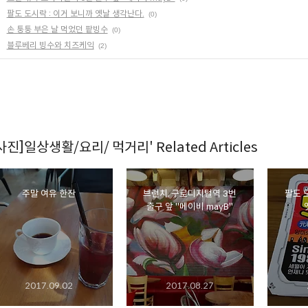
팔도 도시락 : 이거 보니까 옛날 생각난다.
(0)
손 퉁퉁 부은 날 먹었던 팥빙수
(0)
블루베리 빙수와 치즈케익
(2)
[사진]일상생활/요리/ 먹거리' Related Articles
주말 여유 한잔
브런치, 구로디지털역 3번
팔도 
출구 앞 "메이비 mayB"
2017.09.02
2017.08.27