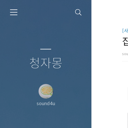
[
so
청자몽
sound4u