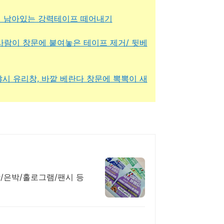
 : 창틀에 남아있는 강력테이프 떼어내기
 : 앞번 사람이 창문에 붙여놓은 테이프 제거/ 뒷베
: 낡은 샤시 유리창, 바깥 베란다 창문에 뽁뽁이 새
/은박/홀로그램/팬시 등