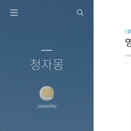
[
so
청자몽
sound4u