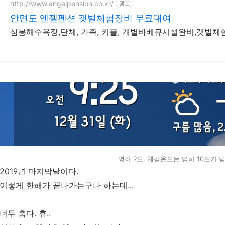
http://www.angelpension.co.kr/
광고
안면도 엔젤펜션 갯벌체험장비 무료대여
삼봉해수욕장,단체, 가족, 커플, 개별바베큐시설완비,갯벌체
영하 9도. 체감온도는 영하 10도가 
2019년 마지막날이다.
이렇게 한해가 끝나가는구나 하는데...
너무 춥다. 휴..