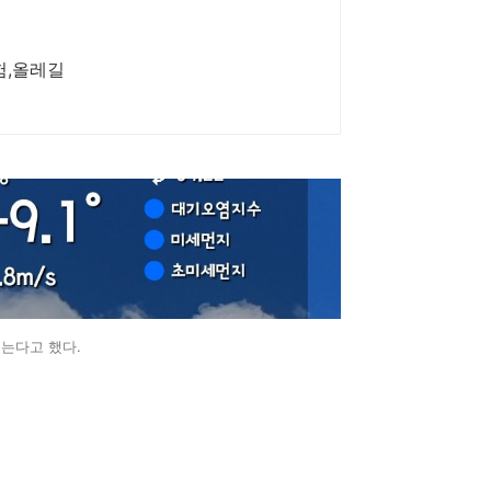
험,올레길
넘는다고 했다.