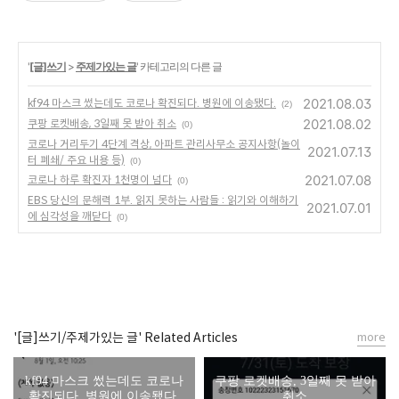
'
[글]쓰기
>
주제가있는 글
' 카테고리의 다른 글
2021.08.03
kf94 마스크 썼는데도 코로나 확진되다. 병원에 이송됐다.
(2)
2021.08.02
쿠팡 로켓배송, 3일째 못 받아 취소
(0)
코로나 거리두기 4단계 격상, 아파트 관리사무소 공지사항(놀이
2021.07.13
터 폐쇄/ 주요 내용 등)
(0)
2021.07.08
코로나 하루 확진자 1천명이 넘다
(0)
EBS 당신의 문해력 1부. 읽지 못하는 사람들 : 읽기와 이해하기
2021.07.01
에 심각성을 깨닫다
(0)
'[글]쓰기/주제가있는 글' Related Articles
more
kf94 마스크 썼는데도 코로나
쿠팡 로켓배송, 3일째 못 받아
확진되다. 병원에 이송됐다.
취소