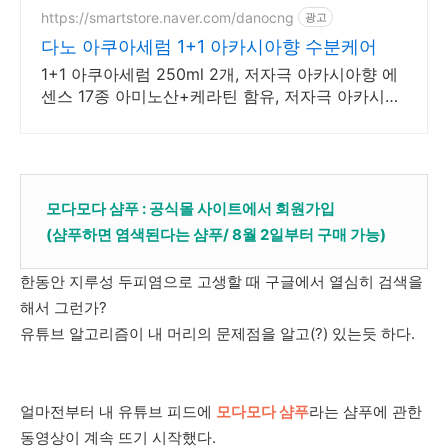
https://smartstore.naver.com/danocng
광고
다노 아쿠아세럼 1+1 아카시아향 수분케어
1+1 아쿠아세럼 250ml 2개, 저자극 아카시아향 에
센스 17종 아미노산+케라틴 함유, 저자극 아카시아
향 에센스 1+1 기획 구성
모다모다 샴푸 : 공식몰 사이트에서 회원가입
(샴푸하면 염색된다는 샴푸/ 8월 2일부터 구매 가능)
한동안 지루성 두피염으로 고생할 때 구글에서 열심히 검색을
해서 그런가?
유튜브 알고리즘이 내 머리의 문제점을 알고(?) 있는듯 하다.
얼마전부터 내 유튜브 피드에
모다모다 샴푸
라는 샴푸에 관한
동영상이 계속 뜨기 시작했다.