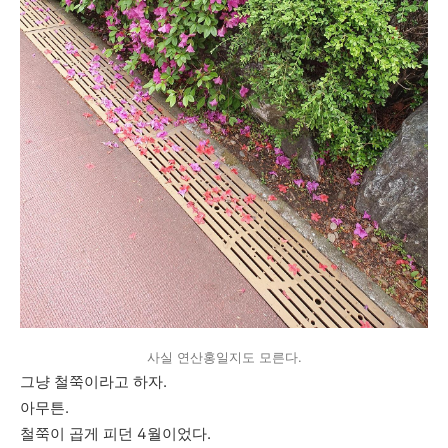
사실 연산홍일지도 모른다.
그냥 철쭉이라고 하자.
아무튼.
철쭉이 곱게 피던 4월이었다.