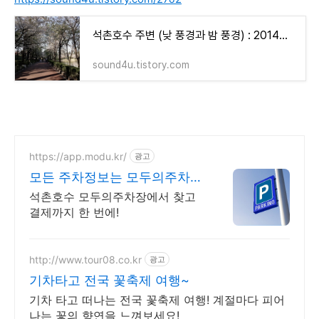
석촌호수 주변 (낮 풍경과 밤 풍경) : 2014년 4월 ~ [지각사진. 제 33 탄]
sound4u.tistory.com
https://app.modu.kr/
광고
모든 주차정보는 모두의주차장
핫플주차 검색은 모두의주차장
석촌호수 모두의주차장에서 찾고
결제까지 한 번에!
http://www.tour08.co.kr
광고
기차타고 전국 꽃축제 여행~
기차 타고 떠나는 전국 꽃축제 여행! 계절마다 피어
나는 꽃의 향연을 느껴보세요!