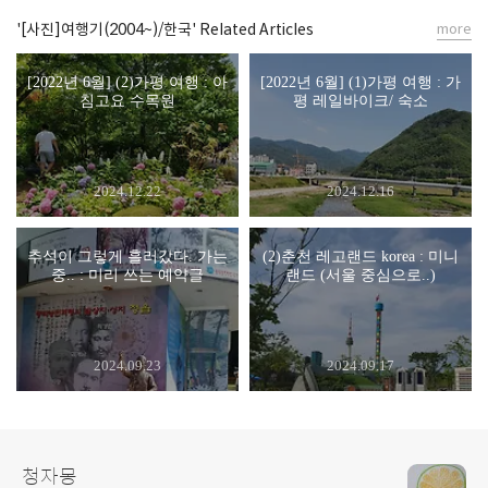
'[사진]여행기(2004~)/한국' Related Articles
more
[2022년 6월] (2)가평 여행 : 아
[2022년 6월] (1)가평 여행 : 가
침고요 수목원
평 레일바이크/ 숙소
2024.12.22
2024.12.16
추석이 그렇게 흘러갔다. 가는
(2)춘천 레고랜드 korea : 미니
중.. : 미리 쓰는 예약글
랜드 (서울 중심으로..)
2024.09.23
2024.09.17
청자몽