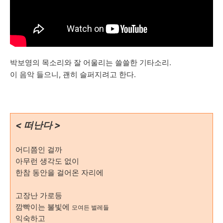
박보영의 목소리와 잘 어울리는 쓸쓸한 기타소리.
이 음악 들으니, 괜히 슬퍼지려고 한다.
< 떠난다 >
어디쯤인 걸까
아무런 생각도 없이
한참 동안을 걸어온 자리에
고장난 가로등
깜빡이는 불빛에
모여든 벌레들
익숙하고