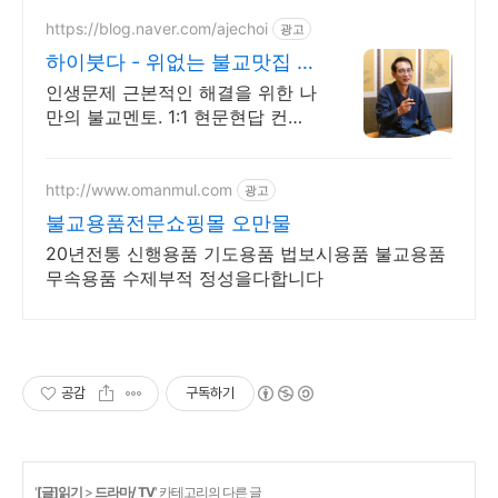
https://blog.naver.com/ajechoi
광고
하이붓다 - 위없는 불교맛집 지
공선사TV 유튜브 운영
인생문제 근본적인 해결을 위한 나
만의 불교멘토. 1:1 현문현답 컨설
팅 바른수행. 사주알고리즘, 붓다
장애를 말하다(2016우수출판콘텐
츠) 저자와의 특별한 만남
http://www.omanmul.com
광고
불교용품전문쇼핑몰 오만물
20년전통 신행용품 기도용품 법보시용품 불교용품
무속용품 수제부적 정성을다합니다
공감
구독하기
'
[글]읽기
>
드라마/ TV
' 카테고리의 다른 글