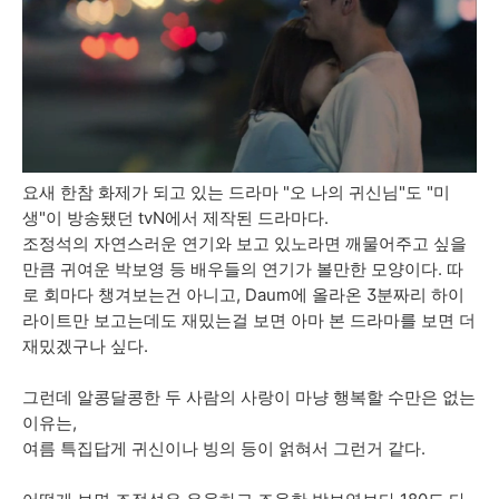
요새 한참 화제가 되고 있는 드라마 "오 나의 귀신님"도 "미
생"이 방송됐던 tvN에서 제작된 드라마다.
조정석의 자연스러운 연기와 보고 있노라면 깨물어주고 싶을
만큼 귀여운 박보영 등 배우들의 연기가 볼만한 모양이다. 따
로 회마다 챙겨보는건 아니고, Daum에 올라온 3분짜리 하이
라이트만 보고는데도 재밌는걸 보면 아마 본 드라마를 보면 더
재밌겠구나 싶다.
그런데 알콩달콩한 두 사람의 사랑이 마냥 행복할 수만은 없는
이유는,
여름 특집답게 귀신이나 빙의 등이 얽혀서 그런거 같다.