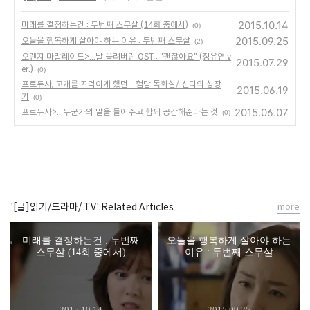
2015.10.14
미래를 결정하는건 : 두번째 스무살 (14회 중에서)
(0)
2015.09.25
오늘을 행복하게 살아야 하는 이유 : 두번째 스무살
(2)
오렌지 마말레이드>...날 울려버린 OST : "괜찮아요" (정유연 v
2015.07.29
er.)
(0)
프로듀사, 고개를 끄덕이게 했던 - 험담 독화살/ 신디의 성장
2015.06.19
기
(0)
2015.06.07
프로듀사>.. 누군가의 말을 들어주고 함께 공감해준다는 것
(0)
'[글]읽기/드라마/ TV' Related Articles
more
미래를 결정하는건 : 두번째
오늘을 행복하게 살아야 하는
스무살 (14회 중에서)
이유 : 두번째 스무살
2015.10.14
2015.09.25