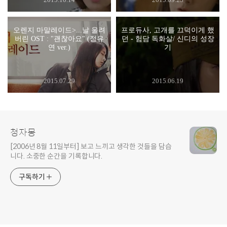
오렌지 마말레이드>...날 울려
프로듀사, 고개를 끄덕이게 했
버린 OST : "괜찮아요" (정유
던 - 험담 독화살/ 신디의 성장
연 ver.)
기
2015.07.29
2015.06.19
청자몽
[2006년 8월 11일부터] 보고 느끼고 생각한 것들을 담습
니다. 소중한 순간을 기록합니다.
구독하기