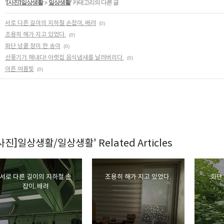
'
[사진]일상생활
>
일상생활
' 카테고리의 다른 글
서로 다른 길이의 지하철 손잡이, 배려
(0)
조용히 해가 지고 있었다.
(0)
화단 넝쿨 장미 한 송이
(0)
선풍기가 해내다! 아랫집 음식냄새를 날려버리다.
(0)
이른 여름빛
(0)
[사진]일상생활/일상생활' Related Articles
서로 다른 길이의 지하철 손
조용히 해가 지고 있었다.
화단
잡이, 배려