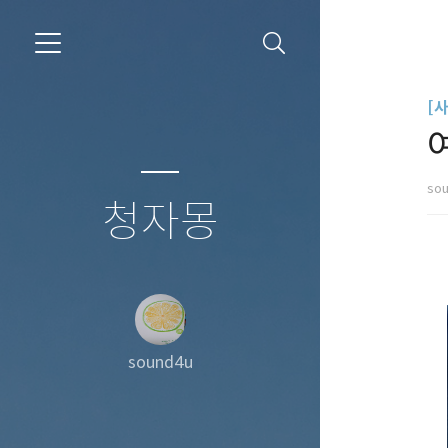
[
so
청자몽
sound4u