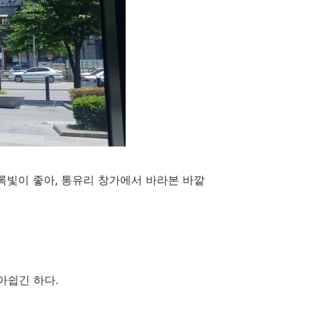
록빛이 좋아, 통유리 창가에서 바라본 바깥
아쉽긴 하다.