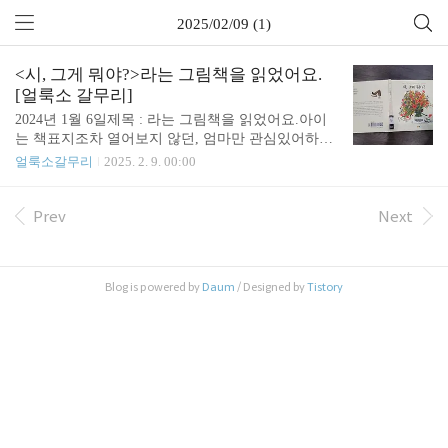
2025/02/09 (1)
<시, 그게 뭐야?>라는 그림책을 읽었어요.
[얼룩소 갈무리]
2024년 1월 6일제목 : 라는 그림책을 읽었어요.아이
는 책표지조차 열어보지 않던, 엄마만 관심있어하는
그림책. 아이야.. 시는 굉장한거란다! 시는 말야. 이
얼룩소갈무리
2025. 2. 9. 00:00
게 뭐다! 딱 꼬집어 말하기 어려운 '생물'이야.그러고
보니 분류코드도 유아용이 아니었다 언제부턴가 잔
꾀가 늘어서, 아이 책 빌리러 도서관에 가면 신작코
Prev
Next
너를 먼저 어슬렁거린다. 기발하고 재미난 새책들이
많기 때문이다. 이거 뭐지? 하고 냅다 빌려왔는데, 알
고보니 유아용이 아닌 경우가 종종 있다. 그런 책은
Blog is powered by
Daum
/ Designed by
Tistory
아이가 귀신같이 알아채고 책표지도 열어보지 않는
다. 이 멋진 책도 그랬다.제목에 홀려 빌려왔는데, 아
기자기한 그림체에 꽂혀있는 아이는 손도 대지 않았
다. 에고.. 나라도 잘 읽어야겠다 싶어 꼼꼼히 두어번
읽었다. 그림책이 좋은건 우선 그림이 많고,..