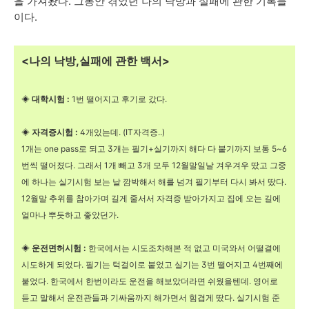
을 가져왔다. 그동안 겪었던 나의 낙방과 실패에 관한 기록들
이다.
<나의 낙방,실패에 관한 백서>
◈
대학시험 :
1번 떨어지고 후기로 갔다.
◈
자격증시험 :
4개있는데. (IT자격증..)
1개는 one pass로 되고 3개는 필기+실기까지 해다 다 붙기까지 보통 5~6
번씩 떨어졌다. 그래서 1개 빼고 3개 모두 12월말일날 겨우겨우 땄고 그중
에 하나는 실기시험 보는 날 깜박해서 해를 넘겨 필기부터 다시 봐서 땄다.
12월말 추위를 참아가며 길게 줄서서 자격증 받아가지고 집에 오는 길에
얼마나 뿌듯하고 좋았던가.
◈
운전면허시험 :
한국에서는 시도조차해본 적 없고 미국와서 어떨결에
시도하게 되었다. 필기는 턱걸이로 붙었고 실기는 3번 떨어지고 4번째에
붙었다. 한국에서 한번이라도 운전을 해보았더라면 쉬웠을텐데. 영어로
듣고 말해서 운전관들과 기싸움까지 해가면서 힘겹게 땄다. 실기시험 준