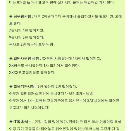
비는 8개월 들여서 했고 막판에 실기시험 볼때는 매일매일 가서 봤다.
◈
공무원시험 :
대학 2학년때부터 준비해서 졸업하고서도 봤으니깐. 오래
도 봤다.
7급시험 4번 떨어지고.
9급시험 3번 떨어졌다.
공사도 2번 봤는데 모두 낙방
◈
일반사무원 시험 :
XX은행 시험쳤는데 1차에서 떨어지고.
XX항공도 응시했는데 1차 필기에서 떨어졌다.
XXXX광고협의회도 떨어졌다.
◈
교육기관시험 :
3번 봤는데 2번 떨어졌다.
아무개 멀티캠퍼스 전신에 응시했다가 보기좋게~ 낙방
아무개에서 하는 컴퓨터 교육기관에도 응시했는데 SAT시험에서 떨어진
듯(2차가 필기시험이었다)
◈
IT쪽 와서는 :
면접.. 정말 많이 봤다. 전에는 면접본 회사 이름이랑 특성
이랑 그런 것들을 다 적어놓고 읽어본적이 있었는데 어느날 그런게 다 필