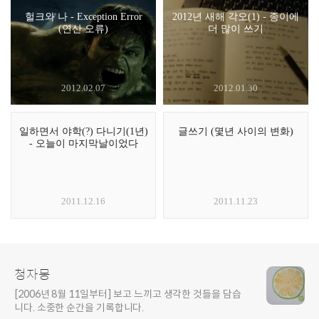
헐크와 나 - Exception Error
2012년 새해 각오(1) - 종이에
(연산 오류)
더 많이 쓰기
2012.02.07
2012.01.30
일하면서 야학(?) 다니기(1년)
글쓰기 (몇년 사이의 변화)
- 오늘이 마지막날이었다
2011.12.16
2011.11.23
청자몽
[2006년 8월 11일부터] 보고 느끼고 생각한 것들을 담습
니다. 소중한 순간을 기록합니다.