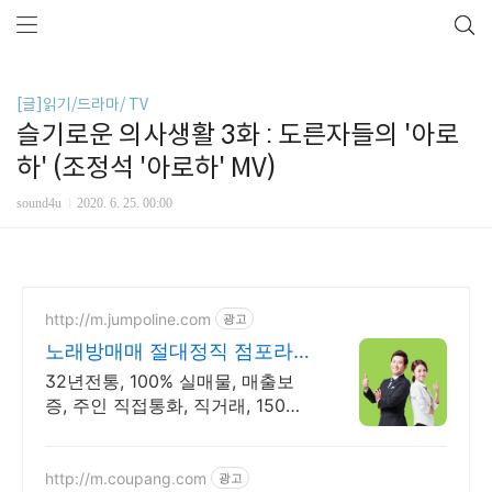
[글]읽기/드라마/ TV
슬기로운 의사생활 3화 : 도른자들의 '아로
하' (조정석 '아로하' MV)
sound4u
2020. 6. 25. 00:00
http://m.jumpoline.com
광고
노래방매매 절대정직 점포라인
빠른 직거래 & 안전중개거래
32년전통, 100% 실매물, 매출보
증, 주인 직접통화, 직거래, 150명
에이전트
http://m.coupang.com
광고