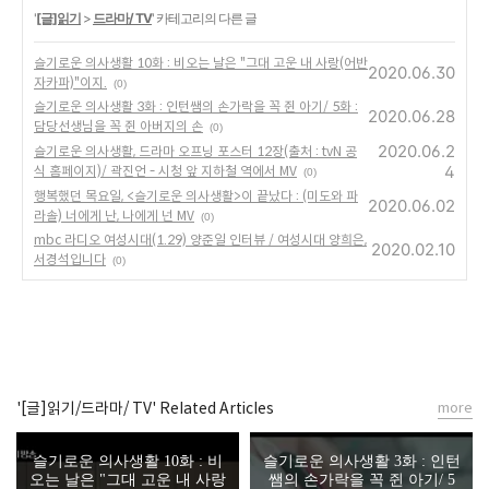
'
[글]읽기
>
드라마/ TV
' 카테고리의 다른 글
슬기로운 의사생활 10화 : 비오는 날은 "그대 고운 내 사랑(어반
2020.06.30
자카파)"이지.
(0)
슬기로운 의사생활 3화 : 인턴쌤의 손가락을 꼭 쥔 아기/ 5화 :
2020.06.28
담당선생님을 꼭 쥔 아버지의 손
(0)
2020.06.2
슬기로운 의사생활, 드라마 오프닝 포스터 12장(출처 : tvN 공
4
식 홈페이지)/ 곽진언 - 시청 앞 지하철 역에서 MV
(0)
행복했던 목요일, <슬기로운 의사생활>이 끝났다 : (미도와 파
2020.06.02
라솔) 너에게 난, 나에게 넌 MV
(0)
mbc 라디오 여성시대(1.29) 양준일 인터뷰 / 여성시대 양희은,
2020.02.10
서경석입니다
(0)
'[글]읽기/드라마/ TV' Related Articles
more
슬기로운 의사생활 10화 : 비
슬기로운 의사생활 3화 : 인턴
오는 날은 "그대 고운 내 사랑
쌤의 손가락을 꼭 쥔 아기/ 5