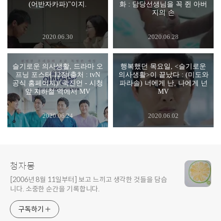
(어반자카파)"이지.
화 : 담당선생님을 꼭 쥔 아버
지의 손
2020.06.30
2020.06.28
슬기로운 의사생활, 드라마 오
행복했던 목요일, <슬기로운
프닝 포스터 12장(출처 : tvN
의사생활>이 끝났다 : (미도와
공식 홈페이지)/ 곽진언 - 시청
파라솔) 너에게 난, 나에게 넌
앞 지하철 역에서 MV
MV
2020.06.24
2020.06.02
청자몽
[2006년 8월 11일부터] 보고 느끼고 생각한 것들을 담습
니다. 소중한 순간을 기록합니다.
구독하기