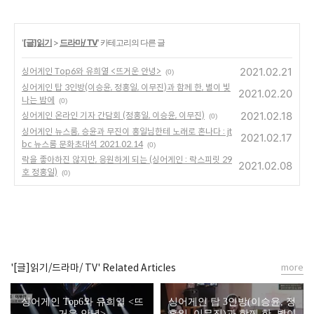
'
[글]읽기
>
드라마/ TV
' 카테고리의 다른 글
2021.02.21
싱어게인 Top6와 유희열 <뜨거운 안녕>
(0)
싱어게인 탑 3인방(이승윤, 정홍일, 이무진)과 함께 한, 별이 빛
2021.02.20
나는 밤에
(0)
2021.02.18
싱어게인 온라인 기자 간담회 (정홍일, 이승윤, 이무진)
(0)
싱어게인 뉴스룸, 승윤과 무진이 홍일님한테 노래로 혼나다 : jt
2021.02.17
bc 뉴스룸 문화초대석 2021.02.14
(0)
락을 좋아하진 않지만, 응원하게 되는 (싱어게인 : 락스피릿 29
2021.02.08
호 정홍일)
(0)
'[글]읽기/드라마/ TV' Related Articles
more
싱어게인 Top6와 유희열 <뜨
싱어게인 탑 3인방(이승윤, 정
거운 안녕>
홍일, 이무진)과 함께 한, 별이