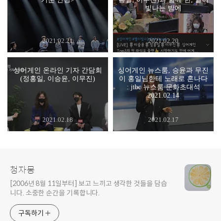
빛나는 밤에
2021.02.21
2021.02.20
싱어게인 온라인 기자 간담회
싱어게인 뉴스룸, 승윤과 무진
(정홍일, 이승윤, 이무진)
이 홍일님한테 노래로 혼나다
: jtbc 뉴스룸 문화초대석
2021.02.14
2021.02.18
2021.02.17
청자몽
[2006년 8월 11일부터] 보고 느끼고 생각한 것들을 담습
니다. 소중한 순간을 기록합니다.
구독하기