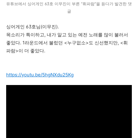
유튜브에서 싱어게인 63호 이무진이 부른 "휘파람"을 듣다가 발견한 댓
글
싱어게인 63호님(이무진).
목소리가 특이하고, 내가 알고 있는 예전 노래를 많이 불러서
좋았다. 1라운드에서 불렀던 <누구없소>도 신선했지만, <휘
파람>이 더 좋았다.
https://youtu.be/5hgNXdu25Kg