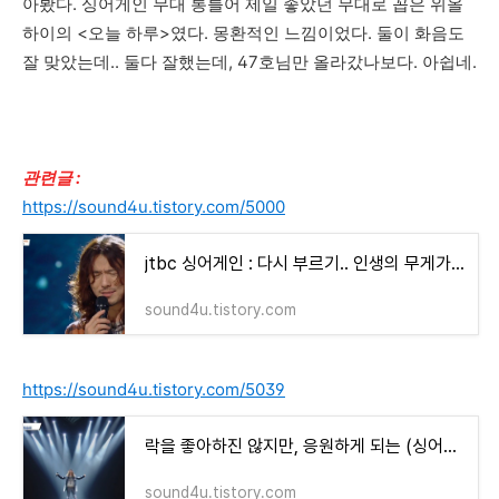
아봤다. 싱어게인 무대 통틀어 제일 좋았던 무대로 꼽은 위올
하이의 <오늘 하루>였다. 몽환적인 느낌이었다. 둘이 화음도
잘 맞았는데.. 둘다 잘했는데, 47호님만 올라갔나보다. 아쉽네.
관련글 :
https://sound4u.tistory.com/5000
jtbc 싱어게인 : 다시 부르기.. 인생의 무게가 느껴지는 29호와 10호의 1라운드 노래
sound4u.tistory.com
https://sound4u.tistory.com/5039
락을 좋아하진 않지만, 응원하게 되는 (싱어게인 : 락스피릿 29호 정홍일)
sound4u.tistory.com