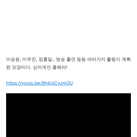
이승윤, 이무진, 정홍일.. 방송 출연 등등 여러가지 활동이 계획
된 모양이다. 싱어게인 흥해라!
https://youtu.be/8h6iqCyJmOU