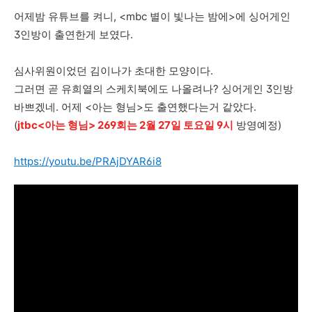
어제밤 유튜브를 켜니, <mbc 별이 빛나는 밤에>에 싱어게인
3인방이 출연한게 보였다.
심사위원이었던 김이나가 초대한 모양이다.
그러면 곧 유희열의 스케치북에도 나올려나? 싱어게인 3인방
바쁘겠네. 어제 <아는 형님>도 출연했다는거 같았다.
(
jtbc<아는 형님> 269회는 2월 27일 토요일 9시
방영예정)
https://youtu.be/PRAjDYAR6i8