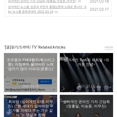
2021.02.18
싱어게인 온라인 기자 간담회 (정홍일, 이승윤, 이무진)
(0)
싱어게인 뉴스룸, 승윤과 무진이 홍일님한테 노래로 혼나다 : jt
2021.02.17
bc 뉴스룸 문화초대석 2021.02.14
(0)
'[글]읽기/드라마/ TV' Related Articles
more
조우종의 FM대행진(북스타그
싱어게인 Top6와 유희열 <뜨
램), 아침부터 울려버린 노래
거운 안녕>
"엄마가 많이 아파요(윤종신)"
2021.04.28
2021.02.21
휘파람 (싱어게인 63호 이무
싱어게인 온라인 기자 간담회
진) : "현 세대가 잃어버린 무
(정홍일, 이승윤, 이무진)
언가를 가져다 주는 가수 같
다"는 댓글과 함께