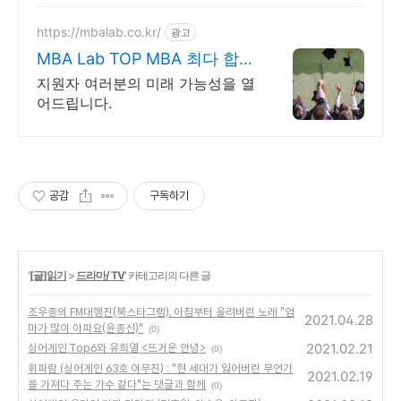
https://mbalab.co.kr/
광고
MBA Lab TOP MBA 최다 합격
자
지원자 여러분의 미래 가능성을 열
어드립니다.
공감
구독하기
'
[글]읽기
>
드라마/ TV
' 카테고리의 다른 글
조우종의 FM대행진(북스타그램), 아침부터 울려버린 노래 "엄
2021.04.28
마가 많이 아파요(윤종신)"
(0)
2021.02.21
싱어게인 Top6와 유희열 <뜨거운 안녕>
(0)
휘파람 (싱어게인 63호 이무진) : "현 세대가 잃어버린 무언가
2021.02.19
를 가져다 주는 가수 같다"는 댓글과 함께
(0)