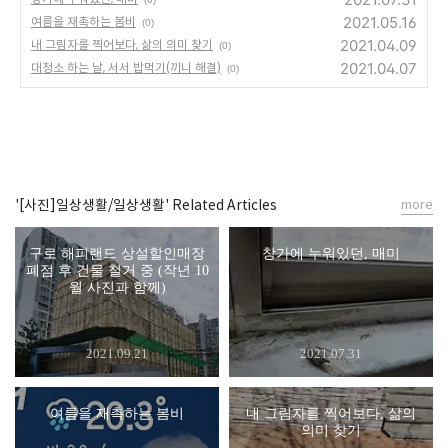
2021.05.16
여름을 재촉하는 봄비
(0)
2021.04.09
내 그림자를 찍어보다, 삶의 의미 찾기
(0)
2021.04.07
대청소 하는 날, 서서 밥먹기(끼니 해결)
(0)
'[사진]일상생활/일상생활' Related Articles
more
구로 해피랜드 상설할인매장
창가에 누워있던, 매미
폐점 후 건물 철거 중 (작년 10
월 사진과 함께)
2021.09.21
2021.07.31
여름을 재촉하는 봄비
내 그림자를 찍어보다, 삶의
의미 찾기