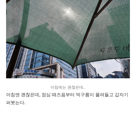
아침에는 괜찮은데..
아침엔 괜찮은데, 점심 때즈음부터 먹구름이 몰려들고 갑자기
퍼붓는다.