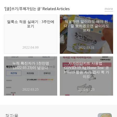
'[글]쓰기/주제가있는 글' Related Articles
more
억울하면 말이라도 해야 된
얼룩소 적응 실패기 : 3주만에
다./ 말 못하겠으면 글이라도
포기
쓰자
2022.04.09
2022.03.31
누적 확진자가 1천만명
자가진단키트 사용법 :
(2022.03.23)이 넘었다
COVID-19 Ag Home Test/ 코
로나19 항원 자가 검사 퀵 가
이드
2022.03.25
2022.03.23
청자몽