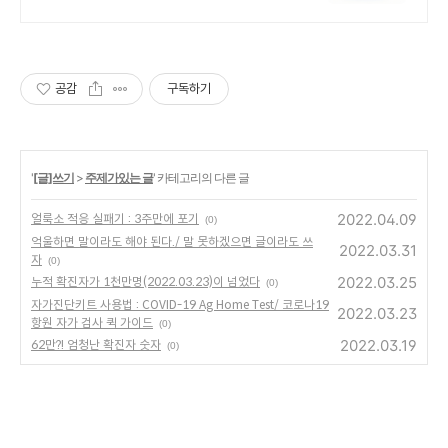
툴 트라도스
공감
구독하기
'
[글]쓰기
>
주제가있는 글
' 카테고리의 다른 글
2022.04.09
얼룩소 적응 실패기 : 3주만에 포기
(0)
억울하면 말이라도 해야 된다./ 말 못하겠으면 글이라도 쓰
2022.03.31
자
(0)
2022.03.25
누적 확진자가 1천만명(2022.03.23)이 넘었다
(0)
자가진단키트 사용법 : COVID-19 Ag Home Test/ 코로나19
2022.03.23
항원 자가 검사 퀵 가이드
(0)
2022.03.19
62만?! 엄청난 확진자 숫자
(0)