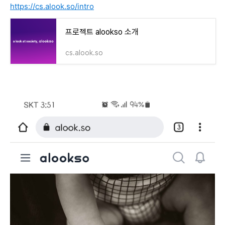
https://cs.alook.so/intro
프로젝트 alookso 소개
cs.alook.so