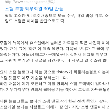
http://www.coupang.com
광고
스팸 쿠팡 와우회원 30일 반품
짭짤 고소한 맛! 로켓배송으로 오늘 주문, 내일 밥상 위로. 
일드 스팸은 아이들 반찬으로도 딱.
주말에 뉴욕에서 휴스턴에서 놀러온 가족들과 찍은 사진과 이야
았다. 근데 그게 '화근'이 될줄 몰랐다. 다음날 보니까 그 글에
와있는거다. 아풀싸! 테그가 문제였구나. 싶어서 테그도 지우고
그 사람이 여러군데 댓글을 남긴거다. 다 지우고 결국 스팸 필
요새 스팸 블로그니 하는 것으로 tistory가 휘둘리는걸로 아는데.
스팸 댓글도 아주 기승을 부리는가보다.
하긴 처음에 여기 오픈하고 며칠 안되서 스팸 트랙백이 얼마나
다. 지우다지우다 안되서 필터링 기능 찾아서 그걸로 차단해놓
다른 블로그들도 보니까 스팸 댓글과의 한판 전쟁 중인거 같다.
스팸메일 보내는 사람들도 이해가 잘 안가지만 스팸 댓글이나 