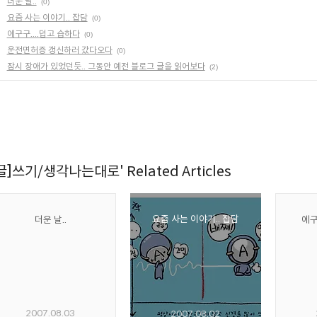
더운 날..
(0)
요즘 사는 이야기.. 잡담
(0)
에구구....덥고 습하다
(0)
운전면허증 갱신하러 갔다오다
(0)
잠시 장애가 있었던듯.. 그동안 예전 블로그 글을 읽어보다
(2)
[글]쓰기/생각나는대로' Related Articles
요즘 사는 이야기.. 잡담
더운 날..
에구
2007.08.03
2007.08.02