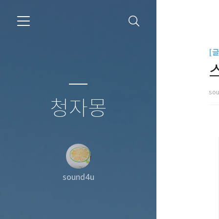
[
so
청자몽
sound4u