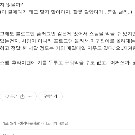
지 않을까?
(이 글에다가 테그 달지 말아야지. 잘못 달았다가.. 큰일 날라..)
그래도 블로그엔 플러그인 같은게 있어서 스팸을 막을 수 있지만
있는건지. 사람이 아니라 프로그램 돌려서 마구잡이로 올려대는
하고 정말 한 넉달 정도는 거의 매일매일 지우고 있다. 으..지겨
스팸..후라이팬에 기름 두루고 구워먹을 수도 없고. 어쩌쓰까. 정
공감
구독하기
'
[글]쓰기
>
생각나는대로
' 카테고리의 다른 글