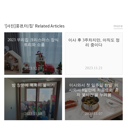
'[사진]풍경,터/집' Related Articles
more
2023 우리집 크리스마스 장식
이사 후 3주차지만, 아직도 정
: 트리와 소품
리 중이다
2023.11.21
2023.12.19
방 창문에 뽁뽁이 붙이기
이사와서 첫 일주일 한일/ 이
사와서 8일만에 처음으로 '혼
자 몇시간'을 누려봄
2023.11.08
2023.11.07