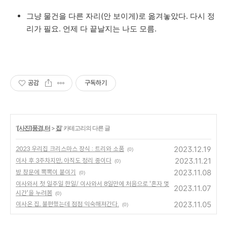
그냥 물건을 다른 자리(안 보이게)로 옮겨놓았다. 다시 정
리가 필요. 언제 다 끝날지는 나도 모름.
공감
구독하기
'
[사진]풍경,터
>
집
' 카테고리의 다른 글
2023.12.19
2023 우리집 크리스마스 장식 : 트리와 소품
(0)
2023.11.21
이사 후 3주차지만, 아직도 정리 중이다
(0)
2023.11.08
방 창문에 뽁뽁이 붙이기
(0)
이사와서 첫 일주일 한일/ 이사와서 8일만에 처음으로 '혼자 몇
2023.11.07
시간'을 누려봄
(0)
2023.11.05
이사온 집, 불편했는데 점점 익숙해져간다.
(0)