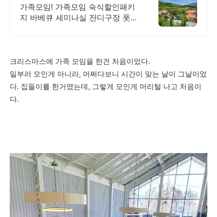
박+조식의 풀패키지!
가족모임! 가족모임 숙식할인패키
지 바베큐 세미나실 잔디구장 풋살
족구 수영장 찜질
크리스마스에 가족 모임을 한건 처음이었다.
일부러 모인게 아니라, 어쩌다보니 시간이 맞는 날이 그날이었
다. 집들이를 한거였는데, 그렇게 모인게 머리털 나고 처음이
다.