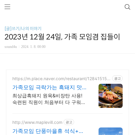
[글]쓰기/나의 이야기
2023년 12월 24일, 가족 모임겸 집들이
sound4u
2024. 1. 8. 00:00
https://m.place.naver.com/restaurant/128415154
광고
1
가족모임 극락가는 흑돼지 맛
연예인방문도 흔한 노형찐맛집
최상급흑돼지 원육&비장탄 사용!
숙련된 직원이 처음부터 다 구워주
는 노형동 맛집! 도민,관광객,연예
인 모두가 인정한 부드러운 숙성흑
돼지를 먹을수있는 제주공항근처
http://www.maplevill.com
광고
맛집
가족모임 단풍마을휴 석식+숙