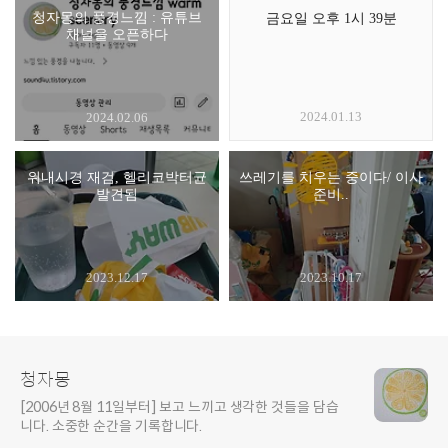
청자몽의 풍경느낌 : 유튜브
금요일 오후 1시 39분
채널을 오픈하다
2024.01.13
2024.02.06
위내시경 재검, 헬리코박터균
쓰레기를 치우는 중이다/ 이사
발견됨
준비..
2023.12.17
2023.10.17
청자몽
[2006년 8월 11일부터] 보고 느끼고 생각한 것들을 담습
니다. 소중한 순간을 기록합니다.