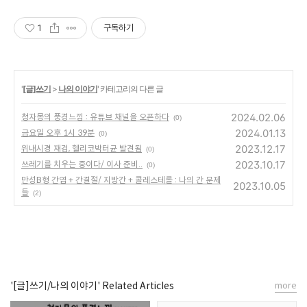
1
구독하기
'
[글]쓰기
>
나의 이야기
' 카테고리의 다른 글
2024.02.06
청자몽의 풍경느낌 : 유튜브 채널을 오픈하다
(0)
2024.01.13
금요일 오후 1시 39분
(0)
2023.12.17
위내시경 재검, 헬리코박터균 발견됨
(0)
2023.10.17
쓰레기를 치우는 중이다/ 이사 준비..
(0)
만성B형 간염 + 간결절/ 지방간 + 콜레스테롤 : 나의 간 문제
2023.10.05
들
(2)
'[글]쓰기/나의 이야기' Related Articles
more