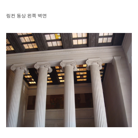
링컨 동상 왼쪽 벽면