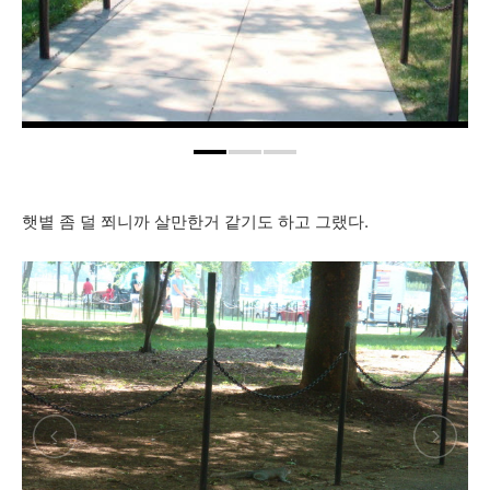
햇볕 좀 덜 쬐니까 살만한거 같기도 하고 그랬다.