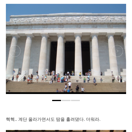
헥헥.. 계단 올라가면서도 땀을 흘려댔다. 더워라.