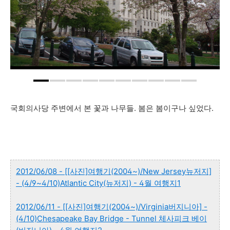
국회의사당 주변에서 본 꽃과 나무들. 봄은 봄이구나 싶었다.
2012/06/08 - [[사진]여행기(2004~)/New Jersey뉴저지]
- (4/9~4/10)Atlantic City(뉴저지) - 4월 여행지1
2012/06/11 - [[사진]여행기(2004~)/Virginia버지니아] -
(4/10)Chesapeake Bay Bridge - Tunnel 체사피크 베이