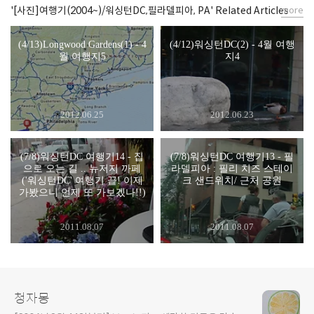
'[사진]여행기(2004~)/워싱턴DC,필라델피아, PA' Related Articles
more
(4/13)Longwood Gardens(1) - 4
(4/12)워싱턴DC(2) - 4월 여행
월 여행지5
지4
2012.06.25
2012.06.23
(7/8)워싱턴DC 여행기14 - 집
(7/8)워싱턴DC 여행기13 - 필
으로 오는 길 .. 뉴저지 까페
라델피아 : 필리 치즈 스테이
('워싱턴DC' 여행기 끝! 이제
크 샌드위치/ 근처 공원
가봤으니 언제 또 가보겠나!!)
2011.08.07
2011.08.07
청자몽