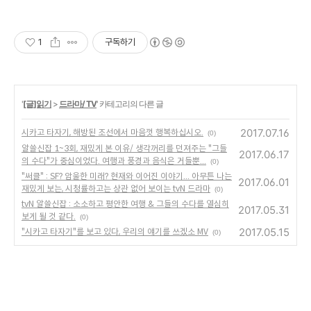
단체 답례품까지! 음료와 디저트
조합으로 시너지 내는 매장
1
구독하기
'
[글]읽기
>
드라마/ TV
' 카테고리의 다른 글
2017.07.16
시카고 타자기, 해방된 조선에서 마음껏 행복하십시오.
(0)
알쓸신잡 1~3회, 재밌게 본 이유/ 생각꺼리를 던져주는 "그들
2017.06.17
의 수다"가 중심이었다. 여행과 풍경과 음식은 거들뿐...
(0)
"써클" : SF? 암울한 미래? 현재와 이어진 이야기... 아무튼 나는
2017.06.01
재밌게 보는, 시청률하고는 상관 없어 보이는 tvN 드라마
(0)
tvN 알쓸신잡 : 소소하고 평안한 여행 & 그들의 수다를 열심히
2017.05.31
보게 될 것 같다.
(0)
2017.05.15
"시카고 타자기"를 보고 있다, 우리의 얘기를 쓰겠소 MV
(0)