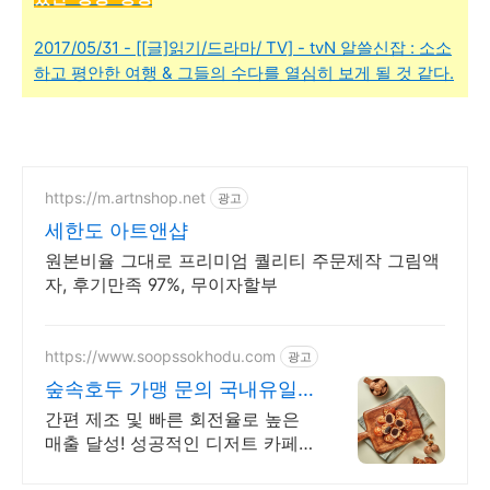
2017/05/31 - [[글]읽기/드라마/ TV] - tvN 알쓸신잡 : 소소
하고 평안한 여행 & 그들의 수다를 열심히 보게 될 것 같다.
https://m.artnshop.net
광고
세한도 아트앤샵
원본비율 그대로 프리미엄 퀄리티 주문제작 그림액
자, 후기만족 97%, 무이자할부
https://www.soopssokhodu.com
광고
숲속호두 가맹 문의 국내유일
페스츄리 호두과자!
간편 제조 및 빠른 회전율로 높은
매출 달성! 성공적인 디저트 카페
창업 안내 홀 이용은 물론 포장과