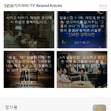
'[글]읽기/드라마/ TV' Related Articles
more
시카고 타자기, 해방된 조선에
알쓸신잡 1~3회, 재밌게 본 이
서 마음껏 행복하십시오.
유/ 생각꺼리를 던져주는 "그
들의 수다"가 중심이었다. 여
행과 풍경과 음식은 거들뿐...
2017.07.16
2017.06.17
"써클" : SF? 암울한 미래? 현
tvN 알쓸신잡 : 소소하고 평안
재와 이어진 이야기... 아무튼
한 여행 & 그들의 수다를 열
나는 재밌게 보는, 시청률하고
심히 보게 될 것 같다.
는 상관 없어 보이는 tvN 드라
마
2017.06.01
2017.05.31
청자몽