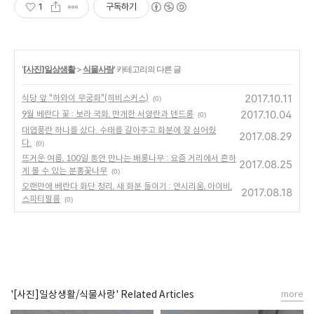
1
구독하기
'
[사진]일상생활
>
식물사랑
' 카테고리의 다른 글
2017.10.11
식당 앞 "하와이 무궁화"(히비스커스)
(0)
2017.10.04
9월 베란다 꽃 : 보라 국화, 만개한 서양란과 덴드롱
(0)
대엽풍란 하나를 샀다. 수태를 갈아주고 화분에 잘 심어줬
2017.08.29
다.
(0)
뜨거운 여름, 100일 동안 만나는 배롱나무 : 요즘 거리에서 흔하
2017.08.25
게 볼 수 있는 분홍꽃나무
(0)
오랜만에 베란다 화단 정리, 새 화분 들이기 : 안시리움, 아이비,
2017.08.18
스파티필름
(0)
'[사진]일상생활/식물사랑' Related Articles
more