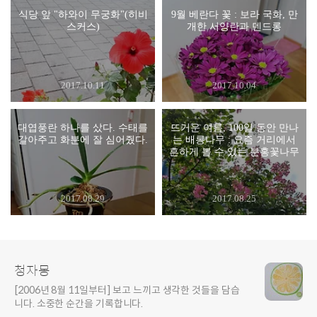
식당 앞 "하와이 무궁화"(히비
9월 베란다 꽃 : 보라 국화, 만
스커스)
개한 서양란과 덴드롱
2017.10.11
2017.10.04
대엽풍란 하나를 샀다. 수태를
뜨거운 여름, 100일 동안 만나
갈아주고 화분에 잘 심어줬다.
는 배롱나무 : 요즘 거리에서
흔하게 볼 수 있는 분홍꽃나무
2017.08.29
2017.08.25
청자몽
[2006년 8월 11일부터] 보고 느끼고 생각한 것들을 담습
니다. 소중한 순간을 기록합니다.