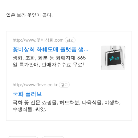
옅은 보라 꽃잎이 곱다.
http://www.꽃비상회.com
광고
꽃비상회 화훼도매 플랫폼 생
화 꽃자재 특가 할인
생화, 조화, 화분 등 화훼자재 365
일 특가판매, 판매자수수료 무료!
http://www.flove.co.kr
광고
국화 플러브
국화 꽃 전문 쇼핑몰, 허브화분, 다육식물, 야생화,
수생식물, 씨앗.