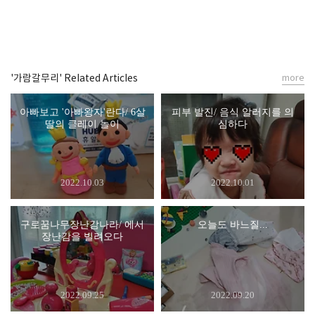
'가람갈무리' Related Articles
more
아빠보고 '아빠왕자'란다/ 6살
피부 발진/ 음식 알러지를 의
딸의 클레이 놀이
심하다
2022.10.03
2022.10.01
구로꿈나무장난감나라/ 에서
오늘도 바느질...
장난감을 빌려오다
2022.09.25
2022.09.20