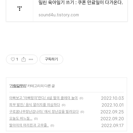
밀린 육아일기 쓰기 : 쿠폰 만료일이 다가온다.
sound4u.tistory.com
1
구독하기
'
가람갈무리
' 카테고리의 다른 글
2022.10.03
아빠보고 '아빠왕자'란다/ 6살 딸의 클레이 놀이
(0)
2022.10.01
피부 발진/ 음식 알러지를 의심하다
(0)
2022.09.25
구로꿈나무장난감나라/ 에서 장난감을 빌려오다
(0)
2022.09.20
오늘도 바느질...
(0)
2022.09.17
딸아이의 머리핀과 고무줄..
(0)